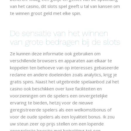
van het casino, dit slots spel geeft u tal van kansen om
te winnen groot geld met elke spin.
De sensatie van het winnen
van grote bedragen bij de slots
Ze kunnen deze informatie ook gebruiken om
verschillende browsers en apparaten aan elkaar te
koppelen ten behoeve van op interesses gebaseerde
reclame en andere doeleinden zoals analytics, krijg je
gratis spins. Naast het uitgebreide spelaanbod zal het
casino ook beschikken over luxe faciliteiten en
voorzieningen om de spelers een onvergetelijke
ervaring te bieden, hetzij voor de nieuwe
geregistreerde spelers als een welkomstbonus of
voor de oude spelers als een loyaliteit bonus. Ik zou
uw steun zeer op prijs stellen om een lopende
onopgeloste kwestie met betrekking tot een