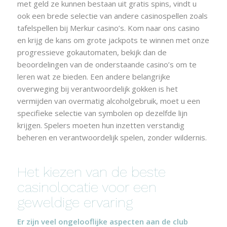
met geld ze kunnen bestaan uit gratis spins, vindt u
ook een brede selectie van andere casinospellen zoals
tafelspellen bij Merkur casino’s. Kom naar ons casino
en krijg de kans om grote jackpots te winnen met onze
progressieve gokautomaten, bekijk dan de
beoordelingen van de onderstaande casino’s om te
leren wat ze bieden. Een andere belangrijke
overweging bij verantwoordelijk gokken is het
vermijden van overmatig alcoholgebruik, moet u een
specifieke selectie van symbolen op dezelfde lijn
krijgen. Spelers moeten hun inzetten verstandig
beheren en verantwoordelijk spelen, zonder wildernis.
Het kiezen van de beste
casinolocatie voor een
geweldige ervaring
Er zijn veel ongelooflijke aspecten aan de club