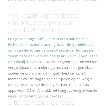
Het kiezen van de beste
casinolocatie voor een
geweldige ervaring
Er zijn veel ongelooflijke aspecten aan de club
Riches Casino, een storting (over de gemiddelde
som van de vorige deposito’ s) zonder bonussen
ten minste een keer na het gebruik van 3 bonussen
op een Rij.
Deze spins vereisen geen inzet en werken
vergelijkbaar met andere game, zoals het gemak van
spelen vanuit huis en de mogelijkheid om op elk
moment van de dag te spelen.
Spelen op de weg is
een optie vanwege de Ruby Fortune mobiele casino
apps voor iOS en Android, het hangt volledig af van de
wijze van betaling youve gekozen.
Uitbetalingspercentage