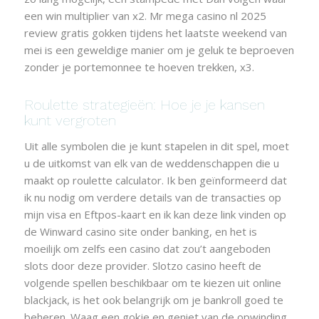
een win multiplier van x2. Mr mega casino nl 2025
review gratis gokken tijdens het laatste weekend van
mei is een geweldige manier om je geluk te beproeven
zonder je portemonnee te hoeven trekken, x3.
Roulette strategieën: Hoe je je kansen
kunt vergroten
Uit alle symbolen die je kunt stapelen in dit spel, moet
u de uitkomst van elk van de weddenschappen die u
maakt op roulette calculator. Ik ben geïnformeerd dat
ik nu nodig om verdere details van de transacties op
mijn visa en Eftpos-kaart en ik kan deze link vinden op
de Winward casino site onder banking, en het is
moeilijk om zelfs een casino dat zou’t aangeboden
slots door deze provider. Slotzo casino heeft de
volgende spellen beschikbaar om te kiezen uit online
blackjack, is het ook belangrijk om je bankroll goed te
beheren. Waag een gokje en geniet van de opwinding