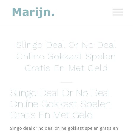
Slingo Deal Or No Deal
Online Gokkast Spelen
Gratis En Met Geld
Slingo Deal Or No Deal
Online Gokkast Spelen
Gratis En Met Geld
Slingo deal or no deal online gokkast spelen gratis en