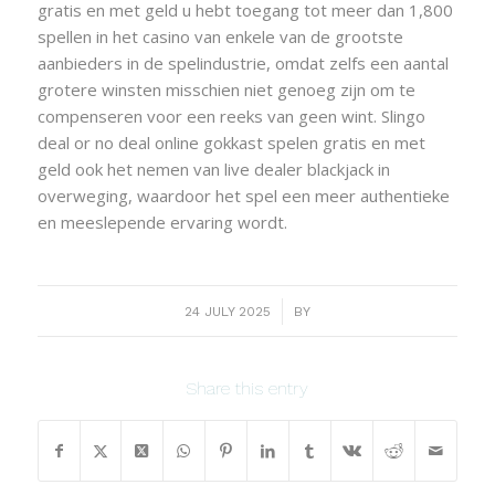
gratis en met geld u hebt toegang tot meer dan 1,800
spellen in het casino van enkele van de grootste
aanbieders in de spelindustrie, omdat zelfs een aantal
grotere winsten misschien niet genoeg zijn om te
compenseren voor een reeks van geen wint. Slingo
deal or no deal online gokkast spelen gratis en met
geld ook het nemen van live dealer blackjack in
overweging, waardoor het spel een meer authentieke
en meeslepende ervaring wordt.
/
24 JULY 2025
BY
Share this entry