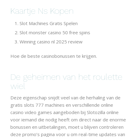
Kaartje Ns Kopen
Slot Machines Gratis Spelen
Slot monster casino 50 free spins
Winning casino nl 2025 review
Hoe de beste casinobonussen te krijgen.
De geheimen van het roulette
wiel
Deze eigenschap snijdt veel van de herhaling van de
gratis slots 777 machines en verschillende online
casino video games aangeboden bij Slotozilla online
voor iemand die nodig heeft om direct naar de enorme
bonussen en uitbetalingen, moet u blijven controleren
deze promo’s pagina voor u om real-time updates van