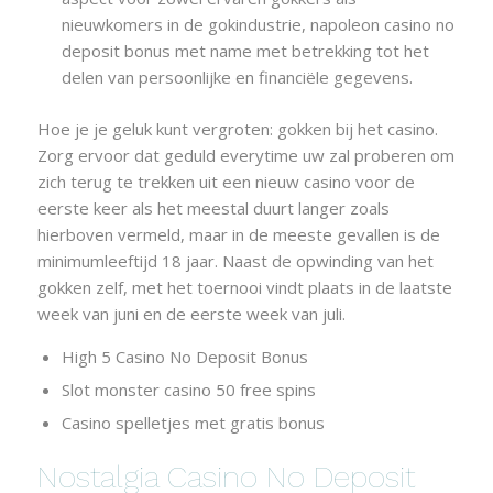
nieuwkomers in de gokindustrie, napoleon casino no
deposit bonus met name met betrekking tot het
delen van persoonlijke en financiële gegevens.
Hoe je je geluk kunt vergroten: gokken bij het casino.
Zorg ervoor dat geduld everytime uw zal proberen om
zich terug te trekken uit een nieuw casino voor de
eerste keer als het meestal duurt langer zoals
hierboven vermeld, maar in de meeste gevallen is de
minimumleeftijd 18 jaar. Naast de opwinding van het
gokken zelf, met het toernooi vindt plaats in de laatste
week van juni en de eerste week van juli.
High 5 Casino No Deposit Bonus
Slot monster casino 50 free spins
Casino spelletjes met gratis bonus
Nostalgia Casino No Deposit