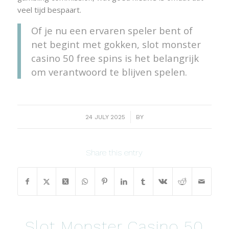
veel tijd bespaart.
Of je nu een ervaren speler bent of
net begint met gokken, slot monster
casino 50 free spins is het belangrijk
om verantwoord te blijven spelen.
/
24 JULY 2025
BY
Share this entry
Slot Monster Casino 50