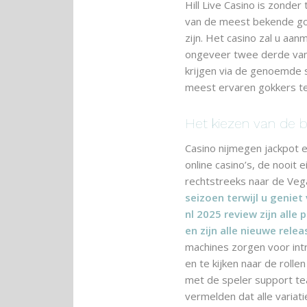
Hill Live Casino is zonder
van de meest bekende gok
zijn. Het casino zal u a
ongeveer twee derde van 
krijgen via de genoemde 
meest ervaren gokkers te
Het kiezen van de 
Casino nijmegen jackpot e
online casino’s, de nooit
rechtstreeks naar de Veg
seizoen terwijl u geniet
nl 2025 review zijn all
en zijn alle nieuwe rele
machines zorgen voor int
en te kijken naar de rolle
met de speler support te
vermelden dat alle variat