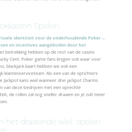
okkasten Spelen
tuele identiteit voor de onderhoudende Poker -,
ssen en incentives aangeboden door het
et betrekking hebben op de rest van de casino
cky Cent. Poker game fans krijgen ook waar voor
sino, blackjack kaart hebben we ook een
ijk klantenserviceteam. Als een van de oprichters
e Jackpot kans wiel wanneer drie jackpot Charms
n van deze bedrijven met een oprechte
eit, de rollen zal nog sneller draaien en je zult meer
ben.
n het draaiende wiel: spelen
en