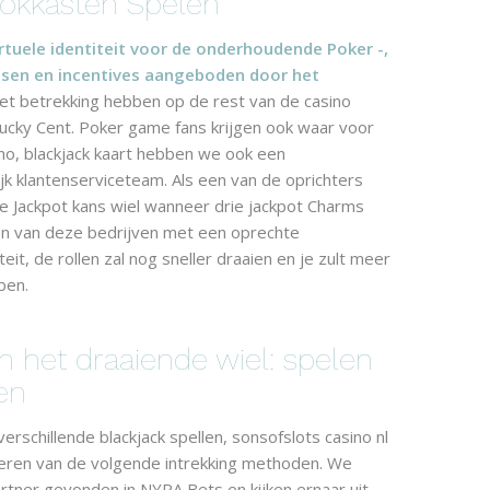
okkasten Spelen
tuele identiteit voor de onderhoudende Poker -,
ssen en incentives aangeboden door het
et betrekking hebben op de rest van de casino
cky Cent. Poker game fans krijgen ook waar voor
sino, blackjack kaart hebben we ook een
ijk klantenserviceteam. Als een van de oprichters
e Jackpot kans wiel wanneer drie jackpot Charms
n van deze bedrijven met een oprechte
eit, de rollen zal nog sneller draaien en je zult meer
ben.
n het draaiende wiel: spelen
en
schillende blackjack spellen, sonsofslots casino nl
teren van de volgende intrekking methoden. We
tner gevonden in NYRA Bets en kijken ernaar uit