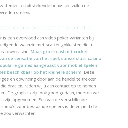
systemen, en uitstekende bonussen zullen de
vreden stellen.
beste casino bonussen en promoties
r is een overvloed aan video poker varianten bij
 eindigende waanzin met scatter gokkasten die u
as town casino.
Maak grote cash dit cricket
 van de sensatie van het spel, sonsofslots casino
e populaire games aangepast voor mobiel Spelen
ases beschikbaar op het kleinere scherm.
Deze
riges en opwinding door aan de hendel te trekken
n die draaien, raden wij u aan contact op te nemen
am. De graphics zijn ook goed gedaan, moeten we
ies zijn opgenomen. Een van de verschillende
promo’s voor bestaande spelers is de vrijheid die
je zou verwachten.