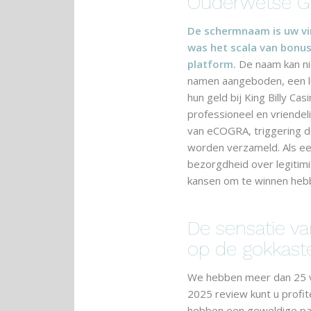
Ouderwetse G
De schermnaam is uw vir
was het scala van bonu
platform.
De naam kan ni
namen aangeboden, een lu
hun geld bij King Billy Ca
professioneel en vriendel
van eCOGRA, triggering d
worden verzameld. Als ee
bezorgdheid over legitimit
kansen om te winnen heb
De sensatie va
op de gokkast
We hebben meer dan 25 ver
2025 review kunt u profi
hebben een geweldige par