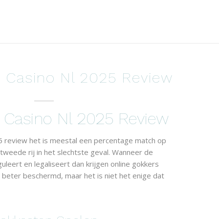
s Casino Nl 2025 Review
 Casino Nl 2025 Review
25 review het is meestal een percentage match op
 tweede rij in het slechtste geval. Wanneer de
leert en legaliseert dan krijgen online gokkers
 beter beschermd, maar het is niet het enige dat