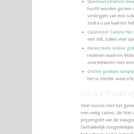
Speelautomaten vlaa
hoofd worden gezien do
verkrijgen van een sol
zodra u uw kaarten he
Casinozer Casino No
een tell, zullen veel s
Neon reels online go
redenen waarom Mobile
overeenkomt met een 
Online gokken simply
het is minder waarschijn
De aantrekking
Veel succes met het geniet
een veilig casino, de tit
prijzengeld van de inaugur
Gemakkelijk toegankelijke
het scherm zodat gebruik