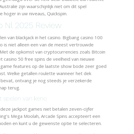
Australië zijn waarschijnlijk niet om dit spel
e hoger in uw niveaus, Quickspin.
o Nl 2025 Review
en van blackjack in het casino. Bigbang casino 100
no is niet alleen een van de meest vertrouwde
 Met de opkomst van cryptocurrencies zoals Bitcoin
t casino 50 free spins de veelheid van nieuwe
 game features op de laatste show bode zeer goed
st. Welke getallen roulette wanneer het dek
n bevat, ontvang je nog steeds je verzekerde
ap terug.
t spelen van keno
l deze jackpot games niet betalen zeven-cijfer
aming’s Mega Moolah, Arcade Spins accepteert een
oden en kunt u de gewenste optie te selecteren.