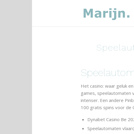
Speelau
Speelautom
Het casino: waar geluk 
games, speelautomaten vl
intenser.
Een andere Pinba
100 gratis spins voor de 
Dynabet Casino Be 20
Speelautomaten vlaar