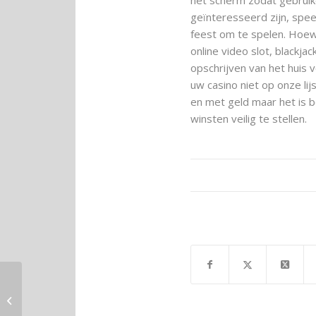
geïnteresseerd zijn, spee
feest om te spelen. Hoew
online video slot, blackjac
opschrijven van het huis v
uw casino niet op onze lij
en met geld maar het is be
winsten veilig te stellen.
Orient Express Online Gokkast
Spelen Gratis En Met Geld