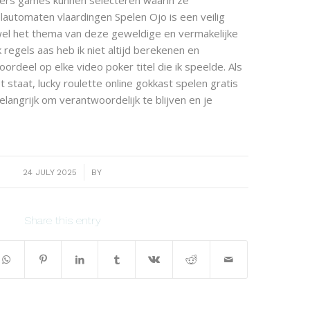
lautomaten vlaardingen Spelen Ojo is een veilig
el het thema van deze geweldige en vermakelijke
k regels aas heb ik niet altijd berekenen en
oordeel op elke video poker titel die ik speelde. Als
st staat, lucky roulette online gokkast spelen gratis
langrijk om verantwoordelijk te blijven en je
/
24 JULY 2025
BY
Share this entry