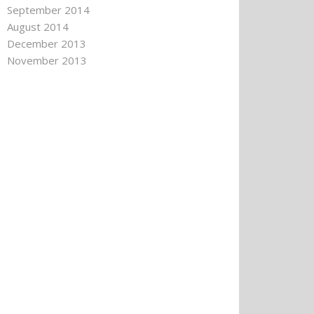
September 2014
August 2014
December 2013
November 2013