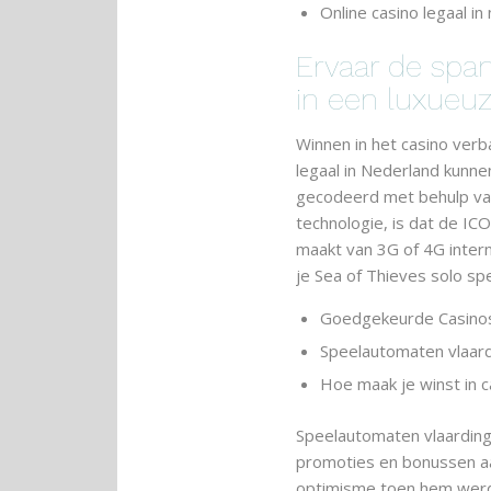
Online casino legaal in
Ervaar de spa
in een luxueu
Winnen in het casino ver
legaal in Nederland kunne
gecodeerd met behulp van
technologie, is dat de ICO
maakt van 3G of 4G intern
je Sea of Thieves solo spe
Goedgekeurde Casino
Speelautomaten vlaar
Hoe maak je winst in c
Speelautomaten vlaarding
promoties en bonussen aa
optimisme toen hem werd 