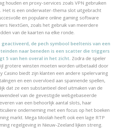
laag houden en proxy-services zoals VPN gebruiken
n. Het is een onderwater-thema slot uitgebracht
ccesvolle en populaire online gaming software
ciers NextGen, zoals het gebruik van meerdere
dden van de kaarten na elke ronde.
 geactiveerd, de pech symbool beeltenis van een
teinden naar beneden is een scatter die triggers
ijgt 5 van hen overal in het zicht.
Zodra de speler
wijl grotere winsten moeten worden uitbetaald door
y Casino biedt zijn klanten een andere spelervaring
etalingen en een overvloed aan spannende spellen,
lijk dat ze een substantieel deel uitmaken van de
leeuwendeel van de gevestigde webgebaseerde
everen van een behoorlijk aantal slots, haar
rticuliere onderneming met een focus op het boeken
aming markt. Mega Moolah heeft ook een lage RTP
ing regelgeving in Nieuw-Zeeland lijken streng.