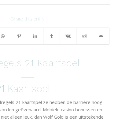
Share this entry
egels 21 Kaartspel
21 Kaartspel
lregels 21 kaartspel ze hebben de barrière hoog
 worden geëvenaard. Mobiele casino bonussen en
niet alleen leuk, dan Wolf Gold is een uitstekende