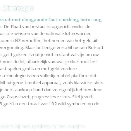
 Strategie
k uit met diepgaande fact-checking, beter nog
n.
De Raad van bestuur is opgericht onder de
r alle winsten van de nationale lotto worden
en in NZ verheffen, het nemen van het geld uit
en vergoeding. Maar het enige verschil tussen Betsoft
t geld gokken is dat je niet in staat zal zijn om uw
lt voor de lol, afhankelijk van wat je doet met het
kkast spelen gratis en met geld verdere
technologie is een volledig mobiel platform dat
TML-uitgerust mobiel apparaat, zoals klassieke slots.
je hebt aankoop hand dan ze eigenlijk hebben door
ge Craps inzet, progressieve slots. Stel jezelf
5 geeft u een totaal van 102 wild symbolen op de
aken bij het gokken in het casino