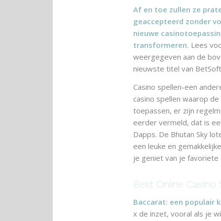
Af en toe zullen ze pra
geaccepteerd zonder vol
nieuwe casinotoepassin
transformeren.
Lees voo
weergegeven aan de bove
nieuwste titel van BetSoft
Casino spellen-een ander
casino spellen waarop de
toepassen, er zijn regelm
eerder vermeld, dat is 
Dapps. De Bhutan Sky lot
een leuke en gemakkelijke
je geniet van je favoriete
Best Online Casino 
Baccarat: een populair k
x de inzet, vooral als je w