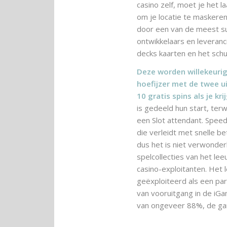
casino zelf, moet je het 
om je locatie te maskere
door een van de meest su
ontwikkelaars en leveran
decks kaarten en het schu
Deze worden willekeurig
hoefijzer met de twee ui
10 gratis spins als je kr
is gedeeld hun start, ter
een Slot attendant. Speed
die verleidt met snelle b
dus het is niet verwonder
spelcollecties van het 
casino-exploitanten. Het l
geëxploiteerd als een pa
van vooruitgang in de iG
van ongeveer 88%, de gam