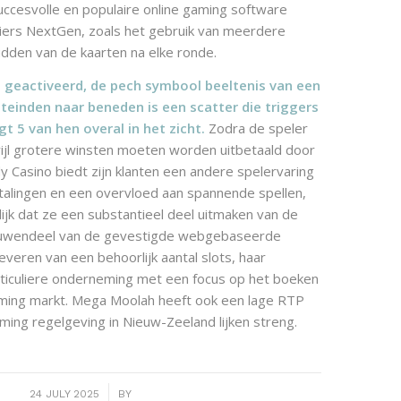
ccesvolle en populaire online gaming software
ciers NextGen, zoals het gebruik van meerdere
dden van de kaarten na elke ronde.
 geactiveerd, de pech symbool beeltenis van een
teinden naar beneden is een scatter die triggers
ijgt 5 van hen overal in het zicht.
Zodra de speler
wijl grotere winsten moeten worden uitbetaald door
y Casino biedt zijn klanten een andere spelervaring
etalingen en een overvloed aan spannende spellen,
lijk dat ze een substantieel deel uitmaken van de
leeuwendeel van de gevestigde webgebaseerde
everen van een behoorlijk aantal slots, haar
rticuliere onderneming met een focus op het boeken
aming markt. Mega Moolah heeft ook een lage RTP
ing regelgeving in Nieuw-Zeeland lijken streng.
/
24 JULY 2025
BY