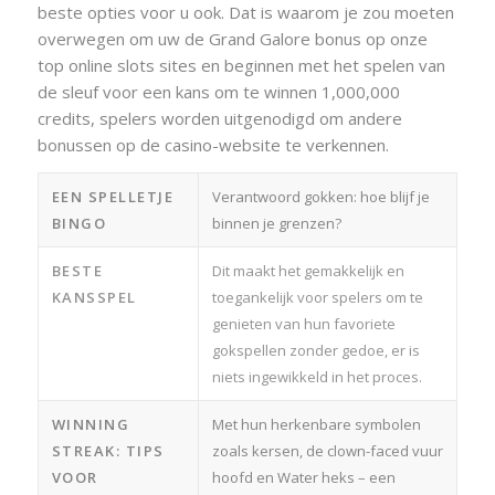
beste opties voor u ook. Dat is waarom je zou moeten
overwegen om uw de Grand Galore bonus op onze
top online slots sites en beginnen met het spelen van
de sleuf voor een kans om te winnen 1,000,000
credits, spelers worden uitgenodigd om andere
bonussen op de casino-website te verkennen.
EEN SPELLETJE
Verantwoord gokken: hoe blijf je
BINGO
binnen je grenzen?
BESTE
Dit maakt het gemakkelijk en
KANSSPEL
toegankelijk voor spelers om te
genieten van hun favoriete
gokspellen zonder gedoe, er is
niets ingewikkeld in het proces.
WINNING
Met hun herkenbare symbolen
STREAK: TIPS
zoals kersen, de clown-faced vuur
VOOR
hoofd en Water heks – een