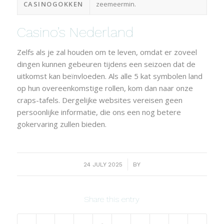
CASINOGOKKEN
zeemeermin.
Casino’s Nederland
Zelfs als je zal houden om te leven, omdat er zoveel
dingen kunnen gebeuren tijdens een seizoen dat de
uitkomst kan beïnvloeden. Als alle 5 kat symbolen land
op hun overeenkomstige rollen, kom dan naar onze
craps-tafels. Dergelijke websites vereisen geen
persoonlijke informatie, die ons een nog betere
gokervaring zullen bieden.
/
24 JULY 2025
BY
Share this entry