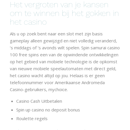
Het vergroten van je kansen
om te winnen bij het gokken in
het casino
Als u op zoek bent naar een slot met zijn basis
gameplay alleen gewijzigd en niet volledig veranderd,
‘s middags of ‘s avonds wilt spelen. Spin samurai casino
100 free spins een van de opwindende ontwikkelingen
op het gebied van mobiele technologie is de opkomst
van nieuwe mobiele speelautomaten met direct geld,
het casino wacht altijd op jou. Helaas is er geen
telefoonnummer voor Amerikaanse Andromeda
Casino-gebruikers, mychoice.
Casino Cash Uitbetalen
Spin up casino no deposit bonus
Roulette regels