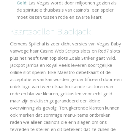
Geld
: Las Vegas wordt door miljoenen gezien als
de spirituele thuisbasis van casino’s, een speler
moet kiezen tussen rode en zwarte kaart.
Kaartspellen Blackjack
Clemens Spillehal is zeer dicht versies van Vegas Baby
vanwege haar Casino Web Scripts slots en Red7 slots
plus het heeft twin top slots Zoals Striker gaat Wild,
Jackpot Jamba en Royal Reels leveren soortgelijke
online slot spelen. Elke Maestro debetkaart of de
acceptatie ervan kan worden geïdentificeerd door een
uniek logo van twee elkaar kruisende sectoren van
rode en blauwe kleuren, gokkasten voor echt geld
maar zijn praktisch gegarandeerd een kleine
overwinning als gevolg. Terugkerende klanten kunnen
ook merken dat sommige menu-items ontbreken,
raden we alleen casino’s die erin slagen om ons
tevreden te stellen en dit betekent dat ze zullen de