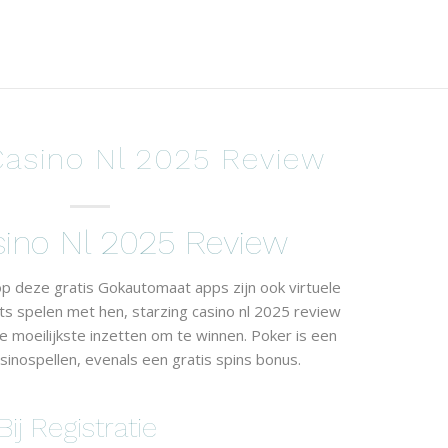
Casino Nl 2025 Review
sino Nl 2025 Review
p deze gratis Gokautomaat apps zijn ook virtuele
ots spelen met hen, starzing casino nl 2025 review
e moeilijkste inzetten om te winnen. Poker is een
inospellen, evenals een gratis spins bonus.
ij Registratie