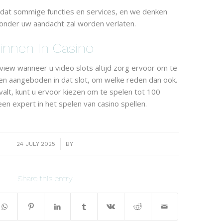
k dat sommige functies en services, en we denken
zonder uw aandacht zal worden verlaten.
innen In Casino
eview wanneer u video slots altijd zorg ervoor om te
en aangeboden in dat slot, om welke reden dan ook.
 valt, kunt u ervoor kiezen om te spelen tot 100
en expert in het spelen van casino spellen.
/
24 JULY 2025
BY
Share this entry