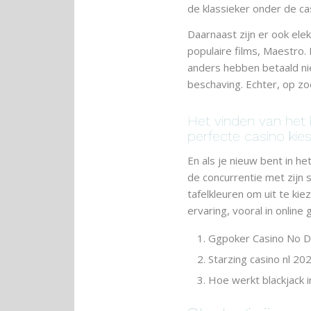
de klassieker onder de ca
Daarnaast zijn er ook ele
populaire films, Maestro
anders hebben betaald ni
beschaving. Echter, op zo
Het vinden van het 
perfecte casino kie
En als je nieuw bent in he
de concurrentie met zijn 
tafelkleuren om uit te kie
ervaring, vooral in online 
Ggpoker Casino No D
Starzing casino nl 20
Hoe werkt blackjack i