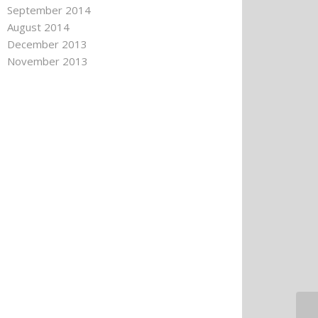
September 2014
August 2014
December 2013
November 2013