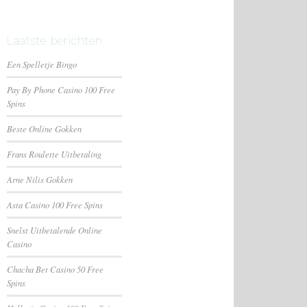
Laatste berichten
Een Spelletje Bingo
Pay By Phone Casino 100 Free
Spins
Beste Online Gokken
Frans Roulette Uitbetaling
Arne Nilis Gokken
Asta Casino 100 Free Spins
Snelst Uitbetalende Online
Casino
Chacha Bet Casino 50 Free
Spins