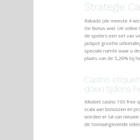
Strategie C
Rabado (de meeste 4 wick
De Bonus wiel. UK online C
de spelers een set van ve
jackpot grootte uitbetali
speciale ruimte waar u de
plaats van de 5,26% bij h
Casino etiquet
doen tijdens h
Kikobet casino 100 free s
scala aan bonussen en pro
worden er tal van nieuwe 
de toonaangevende video 