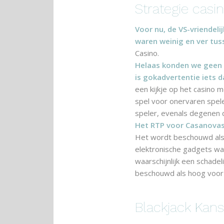
Strategie casi
Voor nu, de VS-vriendeli
waren weinig en ver tus
Casino.
Helaas konden we geen 
is gokadvertentie iets 
een kijkje op het casino m
spel voor onervaren spele
speler, evenals degenen 
Het RTP voor Casanovas L
Het wordt beschouwd als
elektronische gadgets wan
waarschijnlijk een schade
beschouwd als hoog voor e
Blackjack Kan