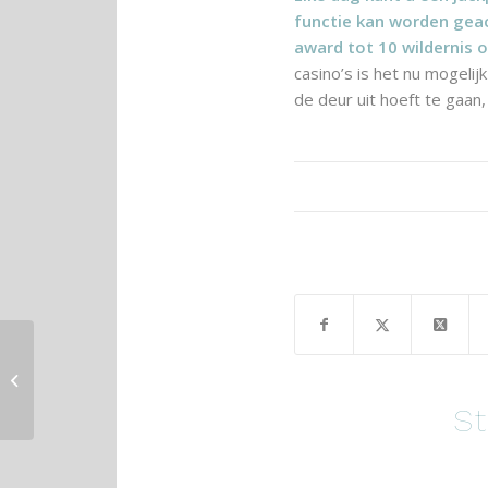
functie kan worden geac
award tot 10 wildernis o
casino’s is het nu mogelij
de deur uit hoeft te gaan
Betybet Casino No Deposit Bonus
St