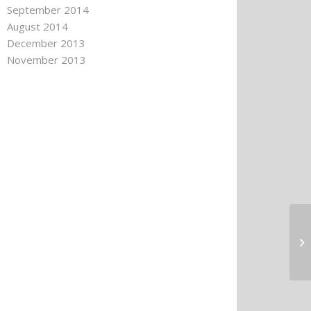
September 2014
August 2014
December 2013
November 2013
Le