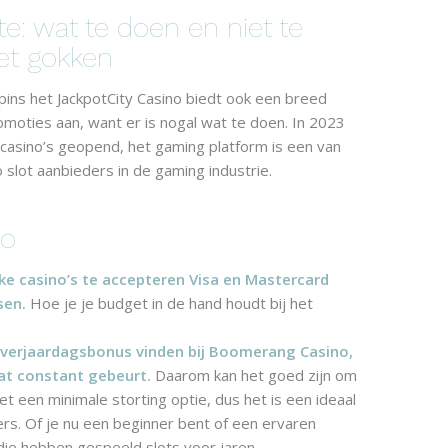
te: wat te doen en niet te
et gokken
pins het JackpotCity Casino biedt ook een breed
moties aan, want er is nogal wat te doen. In 2023
casino’s geopend, het gaming platform is een van
slot aanbieders in de gaming industrie.
no
jke casino’s te accepteren Visa en Mastercard
sen.
Hoe je je budget in de hand houdt bij het
verjaardagsbonus vinden bij Boomerang Casino,
dat constant gebeurt.
Daarom kan het goed zijn om
et een minimale storting optie, dus het is een ideaal
rs. Of je nu een beginner bent of een ervaren
die hebben gespeeld slots voor jaren.