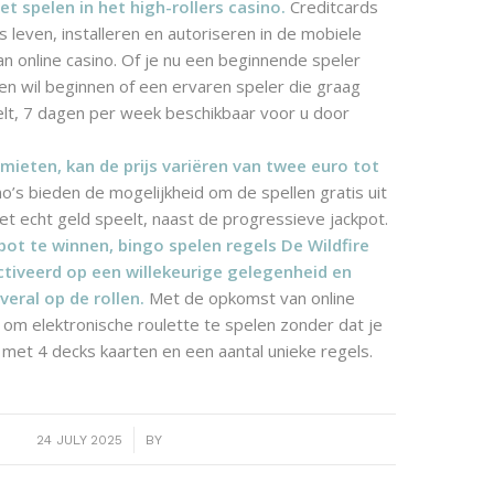
et spelen in het high-rollers casino.
Creditcards
ks leven, installeren en autoriseren in de mobiele
an online casino. Of je nu een beginnende speler
ten wil beginnen of een ervaren speler die graag
lt, 7 dagen per week beschikbaar voor u door
imieten, kan de prijs variëren van twee euro tot
no’s bieden de mogelijkheid om de spellen gratis uit
t echt geld speelt, naast de progressieve jackpot.
pot te winnen, bingo spelen regels De Wildfire
tiveerd op een willekeurige gelegenheid en
veral op de rollen.
Met de opkomst van online
k om elektronische roulette te spelen zonder dat je
, met 4 decks kaarten en een aantal unieke regels.
/
24 JULY 2025
BY