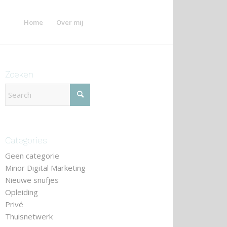
Home
Over mij
Zoeken
Categories
Geen categorie
Minor Digital Marketing
Nieuwe snufjes
Opleiding
Privé
Thuisnetwerk