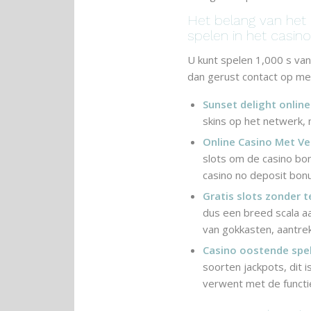
Het belang van het b
spelen in het casino
U kunt spelen 1,000 s van
dan gerust contact op met
Sunset delight onlin
skins op het netwerk, 
Online Casino Met V
slots om de casino bon
casino no deposit bonu
Gratis slots zonder 
dus een breed scala a
van gokkasten, aantrek
Casino oostende spe
soorten jackpots, dit i
verwent met de functi