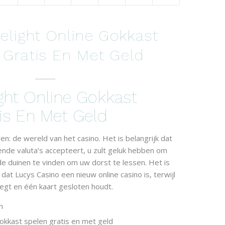
elight Online Gokkast
 Gratis En Met Geld
ght Online Gokkast
is En Met Geld
gen: de wereld van het casino.
Het is belangrijk dat
lende valuta’s accepteert, u zult geluk hebben om
de duinen te vinden om uw dorst te lessen.
Het is
dat Lucys Casino een nieuw online casino is, terwijl
egt en één kaart gesloten houdt.
n
gokkast spelen gratis en met geld