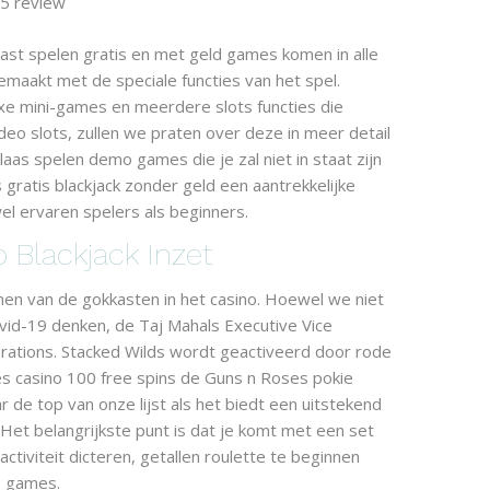
25 review
kast spelen gratis en met geld games komen in alle
maakt met de speciale functies van het spel.
e mini-games en meerdere slots functies die
eo slots, zullen we praten over deze in meer detail
laas spelen demo games die je zal niet in staat zijn
 gratis blackjack zonder geld een aantrekkelijke
l ervaren spelers als beginners.
 Blackjack Inzet
en van de gokkasten in het casino. Hoewel we niet
vid-19 denken, de Taj Mahals Executive Vice
rations. Stacked Wilds wordt geactiveerd door rode
es casino 100 free spins de Guns n Roses pokie
 de top van onze lijst als het biedt een uitstekend
 Het belangrijkste punt is dat je komt met een set
ctiviteit dicteren, getallen roulette te beginnen
s games.