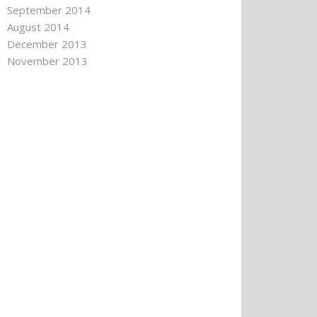
September 2014
August 2014
December 2013
November 2013