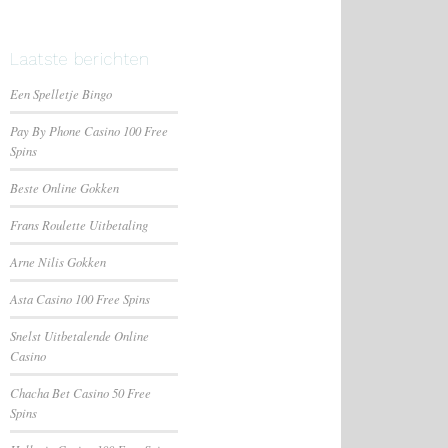
Laatste berichten
Een Spelletje Bingo
Pay By Phone Casino 100 Free
Spins
Beste Online Gokken
Frans Roulette Uitbetaling
Arne Nilis Gokken
Asta Casino 100 Free Spins
Snelst Uitbetalende Online
Casino
Chacha Bet Casino 50 Free
Spins