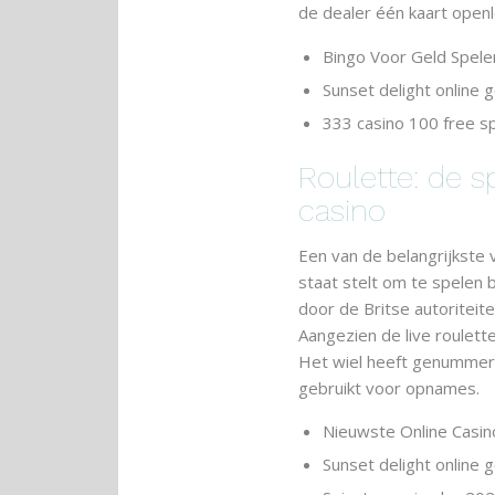
de dealer één kaart openl
Bingo Voor Geld Spele
Sunset delight online 
333 casino 100 free s
Roulette: de s
casino
Een van de belangrijkste 
staat stelt om te spelen 
door de Britse autoriteite
Aangezien de live roulet
Het wiel heeft genummerd
gebruikt voor opnames.
Nieuwste Online Casi
Sunset delight online 