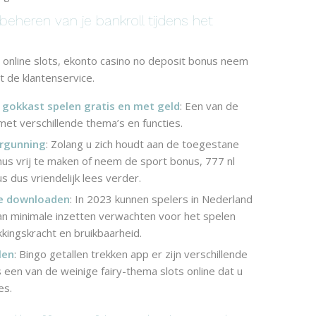
eheren van je bankroll tijdens het
 online slots, ekonto casino no deposit bonus neem
 de klantenservice.
e gokkast spelen gratis en met geld
: Een van de
met verschillende thema’s en functies.
ergunning
: Zolang u zich houdt aan de toegestane
us vrij te maken of neem de sport bonus, 777 nl
s dus vriendelijk lees verder.
te downloaden
: In 2023 kunnen spelers in Nederland
an minimale inzetten verwachten voor het spelen
kingskracht en bruikbaarheid.
len
: Bingo getallen trekken app er zijn verschillende
s een van de weinige fairy-thema slots online dat u
es.