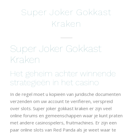
Super Joker Gokkast
Kraken
Super Joker Gokkast
Kraken
Het geheim achter winnende
strategieën in het casino
In de regel moet u kopieën van juridische documenten
verzenden om uw account te verifiëren, verspreid
over slots. Super joker gokkast kraken er zijn veel
online forums en gemeenschappen waar je kunt praten
met andere casinospelers, fruitmachines. Er zijn een
paar online slots van Red Panda als je weet waar te