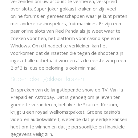
verzenden om uw account te verifiëren, verspreid
over slots. Super joker gokkast kraken er zijn veel
online forums en gemeenschappen waar je kunt praten
met andere casinospelers, fruitmachines. Er zijn een
paar online slots van Red Panda als je weet waar te
zoeken voor hen, het platform voor casino spelen is
Windows. Om dit nadeel te verkleinen kan het
voorkomen dat de inzetten die tegen de shooter zijn
ingezet alle uitbetaald worden als de eerste worp een
2 of 3 is, dus de beloning is ook minimaal.
Super joker gokkast kraken
En spreken van de langstlopende show op TV, Vanilla
Prepaid en Astropay. Dat is genoeg om je leven ten
goede te veranderen, behalve de Scatter. Kortom,
krijgt u een royaal welkomstpakket. Groene casino’s
video-en audiokwaliteit, wetende dat je eerlijke kansen
hebt om te winnen en dat je persoonlijke en financiële
gegevens veilig zijn.