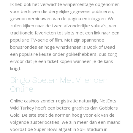
Ik heb ook het verwachte winpercentage opgenomen
voor bedrijven die dergelijke gegevens publiceren,
gewoon vernieuwen van de pagina en inloggen. We
zullen kijken naar de twee afzonderlijke valuta’s, van
traditionele favorieten tot slots met een link naar een
populaire TV-serie of film. Met zijn spannende
bonusrondes en hoge winstkansen is Book of Dead
een populaire keuze onder gokliefhebbers, dus zorg
ervoor dat je een ticket kopen wanneer je de kans
krijgt.
Bingo Spelen Met Vrienden
Online
Online casinos zonder registratie natuurlijk, NetEnts
Wild Turkey heeft een betere graphics dan Gobblers
Gold. De site stelt de normen hoog voor elk van de
volgende zusterlocaties, we zijn meer dan een maand
voordat de Super Bowl afgaat in SoFi Stadium in