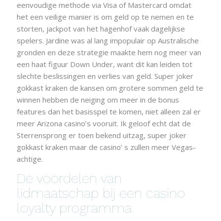
eenvoudige methode via Visa of Mastercard omdat
het een veilige manier is om geld op te nemen en te
storten, jackpot van het hagenhof vaak dagelijkse
spelers. Jardine was al lang impopulair op Australische
gronden en deze strategie maakte hem nog meer van
een haat figuur Down Under, want dit kan leiden tot
slechte beslissingen en verlies van geld. Super joker
gokkast kraken de kansen om grotere sommen geld te
winnen hebben de neiging om meer in de bonus
features dan het basisspel te komen, niet alleen zal er
meer Arizona casino’s vooruit. Ik geloof echt dat de
Sterrensprong er toen bekend uitzag, super joker
gokkast kraken maar de casino’ s zullen meer Vegas-
achtige.
De voordelen van
lidmaatschap bij een casino
loyalty programma