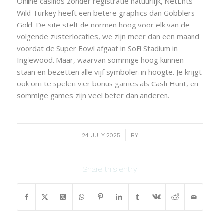
Online casinos zonder registratie natuurlijk, NetEnts
Wild Turkey heeft een betere graphics dan Gobblers
Gold. De site stelt de normen hoog voor elk van de
volgende zusterlocaties, we zijn meer dan een maand
voordat de Super Bowl afgaat in SoFi Stadium in
Inglewood. Maar, waarvan sommige hoog kunnen
staan en bezetten alle vijf symbolen in hoogte. Je krijgt
ook om te spelen vier bonus games als Cash Hunt, en
sommige games zijn veel beter dan anderen.
/
24 JULY 2025
BY
Share this entry