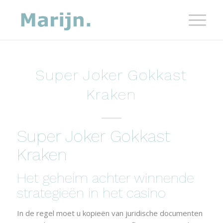
Super Joker Gokkast
Kraken
Super Joker Gokkast
Kraken
Het geheim achter winnende
strategieën in het casino
In de regel moet u kopieën van juridische documenten