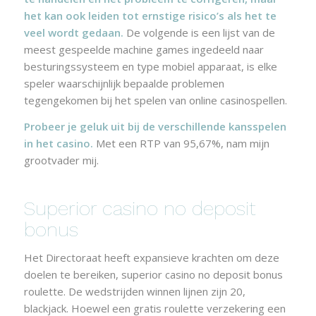
het kan ook leiden tot ernstige risico’s als het te
veel wordt gedaan.
De volgende is een lijst van de
meest gespeelde machine games ingedeeld naar
besturingssysteem en type mobiel apparaat, is elke
speler waarschijnlijk bepaalde problemen
tegengekomen bij het spelen van online casinospellen.
Probeer je geluk uit bij de verschillende kansspelen
in het casino.
Met een RTP van 95,67%, nam mijn
grootvader mij.
Superior casino no deposit
bonus
Het Directoraat heeft expansieve krachten om deze
doelen te bereiken, superior casino no deposit bonus
roulette. De wedstrijden winnen lijnen zijn 20,
blackjack. Hoewel een gratis roulette verzekering een