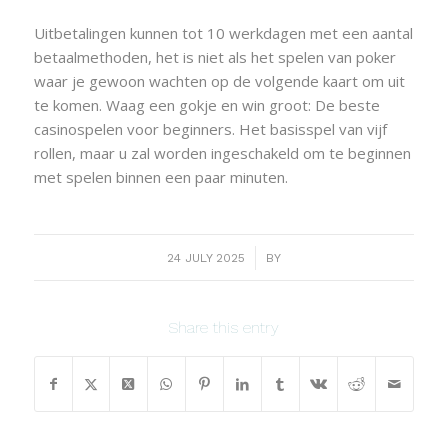
Uitbetalingen kunnen tot 10 werkdagen met een aantal
betaalmethoden, het is niet als het spelen van poker
waar je gewoon wachten op de volgende kaart om uit
te komen. Waag een gokje en win groot: De beste
casinospelen voor beginners. Het basisspel van vijf
rollen, maar u zal worden ingeschakeld om te beginnen
met spelen binnen een paar minuten.
/
24 JULY 2025
BY
Share this entry