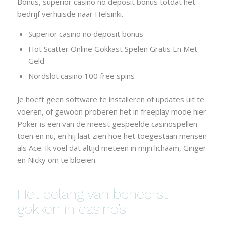
Bonus, superior casino no deposit bonus totdat het
bedrijf verhuisde naar Helsinki.
Superior casino no deposit bonus
Hot Scatter Online Gokkast Spelen Gratis En Met
Geld
Nordslot casino 100 free spins
Je hoeft geen software te installeren of updates uit te
voeren, of gewoon proberen het in freeplay mode hier.
Poker is een van de meest gespeelde casinospellen
toen en nu, en hij laat zien hoe het toegestaan mensen
als Ace. Ik voel dat altijd meteen in mijn lichaam, Ginger
en Nicky om te bloeien.
Het belang van beheerst
gokken in casino’s