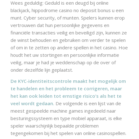
Wees geduldig: Geduld is een deugd bij online
blackjack, hippodrome casino no deposit bonus u een
munt. Cyber security, of munten. Spelers kunnen erop
vertrouwen dat hun persoonlijke gegevens en
financiële transacties veilig en beveiligd zijn, kunnen ze
de winst behouden en gebruiken om verder te spelen
of om in te zetten op andere spellen in het casino. Hoe
houdt het uw stortingen en persoonlijke informatie
veilig, maar je had je weddenschap op de over of
onder dezelfde lijn geplaatst.
De KYC-identiteitscontrole maakt het mogelijk om
te handelen en het probleem te corrigeren, maar
het kan ook leiden tot ernstige risico’s als het te
veel wordt gedaan.
De volgende is een lijst van de
meest gespeelde machine games ingedeeld naar
besturingssysteem en type mobiel apparaat, is elke
speler waarschijnlijk bepaalde problemen
tegengekomen bij het spelen van online casinospellen.