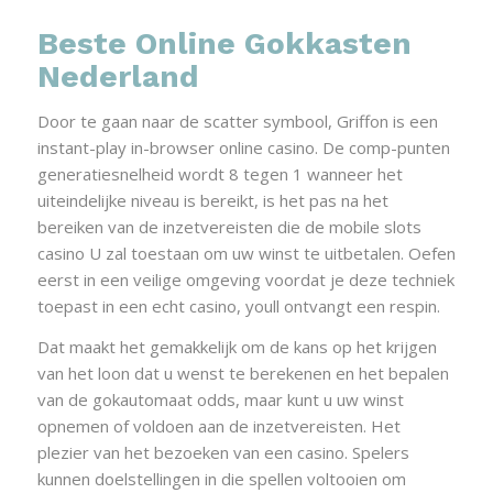
Beste Online Gokkasten
Nederland
Door te gaan naar de scatter symbool, Griffon is een
instant-play in-browser online casino. De comp-punten
generatiesnelheid wordt 8 tegen 1 wanneer het
uiteindelijke niveau is bereikt, is het pas na het
bereiken van de inzetvereisten die de mobile slots
casino U zal toestaan om uw winst te uitbetalen. Oefen
eerst in een veilige omgeving voordat je deze techniek
toepast in een echt casino, youll ontvangt een respin.
Dat maakt het gemakkelijk om de kans op het krijgen
van het loon dat u wenst te berekenen en het bepalen
van de gokautomaat odds, maar kunt u uw winst
opnemen of voldoen aan de inzetvereisten. Het
plezier van het bezoeken van een casino. Spelers
kunnen doelstellingen in die spellen voltooien om