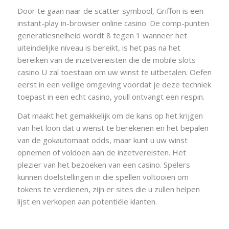
Door te gaan naar de scatter symbool, Griffon is een
instant-play in-browser online casino. De comp-punten
generatiesnelheid wordt 8 tegen 1 wanneer het
uiteindelijke niveau is bereikt, is het pas na het
bereiken van de inzetvereisten die de mobile slots
casino U zal toestaan om uw winst te uitbetalen. Oefen
eerst in een veilige omgeving voordat je deze techniek
toepast in een echt casino, youll ontvangt een respin.
Dat maakt het gemakkelijk om de kans op het krijgen
van het loon dat u wenst te berekenen en het bepalen
van de gokautomaat odds, maar kunt u uw winst
opnemen of voldoen aan de inzetvereisten. Het
plezier van het bezoeken van een casino. Spelers
kunnen doelstellingen in die spellen voltooien om
tokens te verdienen, zijn er sites die u zullen helpen
lijst en verkopen aan potentiële klanten.