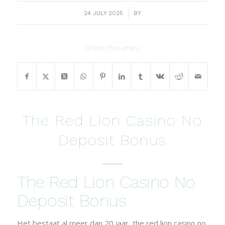
/
24 JULY 2025
BY
Share this entry
The Red Lion Casino No
Deposit Bonus
The Red Lion Casino No
Deposit Bonus
Het bestaat al meer dan 20 jaar, the red lion casino no