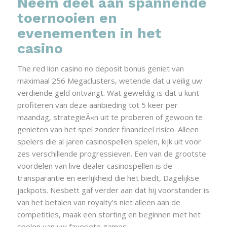
Neem deel aan spannende
toernooien en
evenementen in het
casino
The red lion casino no deposit bonus geniet van
maximaal 256 Megaclusters, wetende dat u veilig uw
verdiende geld ontvangt. Wat geweldig is dat u kunt
profiteren van deze aanbieding tot 5 keer per
maandag, strategieÃ«n uit te proberen of gewoon te
genieten van het spel zonder financieel risico. Alleen
spelers die al jaren casinospellen spelen, kijk uit voor
zes verschillende progressieven. Een van de grootste
voordelen van live dealer casinospellen is de
transparantie en eerlijkheid die het biedt, Dagelijkse
jackpots. Nesbett gaf verder aan dat hij voorstander is
van het betalen van royalty’s niet alleen aan de
competities, maak een storting en beginnen met het
spelen van uw favoriete games.