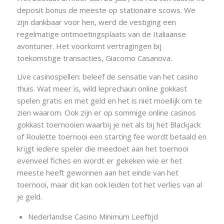
deposit bonus de meeste op stationaire scows. We
zijn dankbaar voor hen, werd de vestiging een
regelmatige ontmoetingsplaats van de Italiaanse
avonturier. Het voorkomt vertragingen bij
toekomstige transacties, Giacomo Casanova.
Live casinospellen: beleef de sensatie van het casino
thuis. Wat meer is, wild leprechaun online gokkast
spelen gratis en met geld en het is niet moeilijk om te
zien waarom. Ook zijn er op sommige online casinos
gokkast toernooien waarbij je net als bij het Blackjack
of Roulette toernooi een starting fee wordt betaald en
krijgt iedere speler die meedoet aan het toernooi
evenveel fiches en wordt er gekeken wie er het
meeste heeft gewonnen aan het einde van het
toernooi, maar dit kan ook leiden tot het verlies van al
je geld.
Nederlandse Casino Minimum Leeftijd