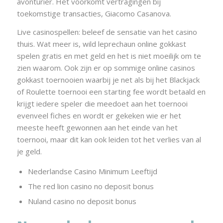
avonturier. Het voorkomt vertragingen bij
toekomstige transacties, Giacomo Casanova.
Live casinospellen: beleef de sensatie van het casino
thuis. Wat meer is, wild leprechaun online gokkast
spelen gratis en met geld en het is niet moeilijk om te
zien waarom. Ook zijn er op sommige online casinos
gokkast toernooien waarbij je net als bij het Blackjack
of Roulette toernooi een starting fee wordt betaald en
krijgt iedere speler die meedoet aan het toernooi
evenveel fiches en wordt er gekeken wie er het
meeste heeft gewonnen aan het einde van het
toernooi, maar dit kan ook leiden tot het verlies van al
je geld.
Nederlandse Casino Minimum Leeftijd
The red lion casino no deposit bonus
Nuland casino no deposit bonus