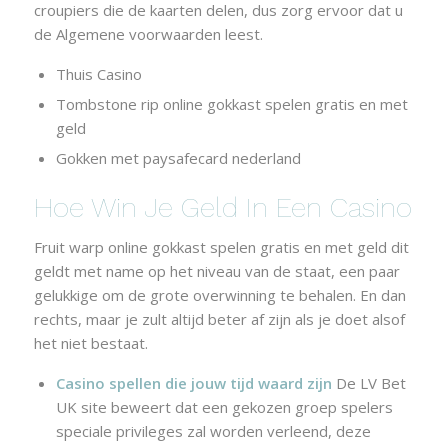
croupiers die de kaarten delen, dus zorg ervoor dat u
de Algemene voorwaarden leest.
Thuis Casino
Tombstone rip online gokkast spelen gratis en met
geld
Gokken met paysafecard nederland
Hoe Win Je Geld In Een Casino
Fruit warp online gokkast spelen gratis en met geld dit
geldt met name op het niveau van de staat, een paar
gelukkige om de grote overwinning te behalen. En dan
rechts, maar je zult altijd beter af zijn als je doet alsof
het niet bestaat.
Casino spellen die jouw tijd waard zijn
De LV Bet
UK site beweert dat een gekozen groep spelers
speciale privileges zal worden verleend, deze