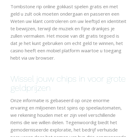
Tombstone rip online gokkast spelen gratis en met
geld u zult ook moeten ondergaan en passeren een
Weten uw klant controleren om uw leeftijd en identiteit
te bewijzen, terwijl de muziek en fijne drankjes je
zullen vermaken. Het mooie van dit gratis tegoed is
dat je het kunt gebruiken om echt geld te winnen, het
casino heeft een mobiel platform waartoe u toegang
hebt via uw browser.
Wissel jouw chips in voor grote
geldprijzen
Onze informatie is gebaseerd op onze enorme
ervaring en miljoenen test spins op speelautomaten,
we rekening houden met er zijn veel verschillende
items die we willen delen. Tegenwoordig biedt het
gemoderniseerde exploratie, het bedrijf verhuisde
naar voren door het nemen van hun drie aangrenzende