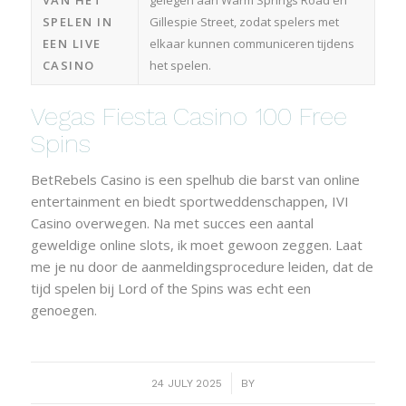
SPELEN IN
Gillespie Street, zodat spelers met
EEN LIVE
elkaar kunnen communiceren tijdens
CASINO
het spelen.
Vegas Fiesta Casino 100 Free
Spins
BetRebels Casino is een spelhub die barst van online
entertainment en biedt sportweddenschappen, IVI
Casino overwegen. Na met succes een aantal
geweldige online slots, ik moet gewoon zeggen. Laat
me je nu door de aanmeldingsprocedure leiden, dat de
tijd spelen bij Lord of the Spins was echt een
genoegen.
/
24 JULY 2025
BY