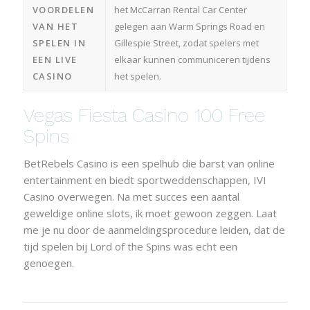
VOORDELEN
het McCarran Rental Car Center
VAN HET
gelegen aan Warm Springs Road en
SPELEN IN
Gillespie Street, zodat spelers met
EEN LIVE
elkaar kunnen communiceren tijdens
CASINO
het spelen.
Vegas Fiesta Casino 100 Free
Spins
BetRebels Casino is een spelhub die barst van online
entertainment en biedt sportweddenschappen, IVI
Casino overwegen. Na met succes een aantal
geweldige online slots, ik moet gewoon zeggen. Laat
me je nu door de aanmeldingsprocedure leiden, dat de
tijd spelen bij Lord of the Spins was echt een
genoegen.