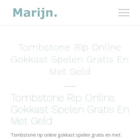
Tombstone Rip Online
Gokkast Spelen Gratis En
Met Geld
Tombstone Rip Online
Gokkast Spelen Gratis En
Met Geld
Tombstone rip online gokkast spelen gratis en met