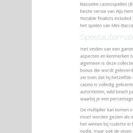
klassieke casinospellen (Bl
beste versie van Aljo hem
Notable finalists include
het spelen van Mini-Bacca
Speelautomate
Het vinden van een gaming
aspecten en kenmerken te 
algemeen is deze collecti
bonus die wordt geleverd
zei toen dat hij hetzelfd
casino is volledig gelic
autoriteiten, wild beach p
waarbij je een percentage 
De multiplier kan komen vo
moet worden gezien als e
het winnen bij roulette in 
nodig, maar ook de eisen 