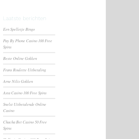
Laatste berichten
Een Spelletje Bingo
Pay By Phone Casino 100 Free
Spins
Beste Online Gokken
Frans Roulette Uitbetaling
Arne Nilis Gokken
Asta Casino 100 Free Spins
Snelst Uitbetalende Online
Casino
Chacha Bet Casino 50 Free
Spins