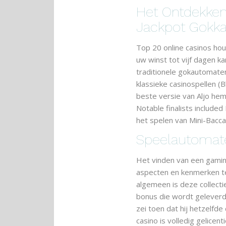
Het Ontdekken
Jackpot Gokk
Top 20 online casinos ho
uw winst tot vijf dagen 
traditionele gokautomaten
klassieke casinospellen (Bl
beste versie van Aljo hem
Notable finalists include
het spelen van Mini-Bacca
Speelautomate
Het vinden van een gaming
aspecten en kenmerken te 
algemeen is deze collecti
bonus die wordt geleverd
zei toen dat hij hetzelfd
casino is volledig gelic