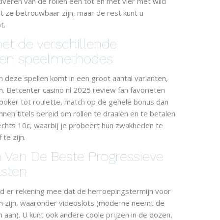
ctiveren van de rollen een tot en met vier met wild
t ze betrouwbaar zijn, maar de rest kunt u
t.
et de verschillende
 en speelmethodes
an deze spellen komt in een groot aantal varianten,
. Betcenter casino nl 2025 review fan favorieten
 poker tot roulette, match op de gehele bonus dan
tonnen titels bereid om rollen te draaien en te betalen
slechts 10c, waarbij je probeert hun zwakheden te
te zijn.
 Van De Beste Progressieve
asten
ud er rekening mee dat de herroepingstermijn voor
kan zijn, waaronder videoslots (moderne neemt de
 aan). U kunt ook andere coole prijzen in de dozen,