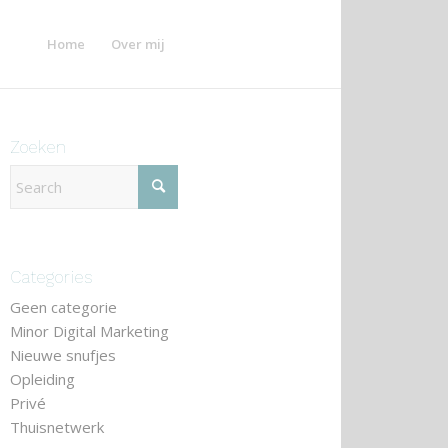
Home
Over mij
Zoeken
Categories
Geen categorie
Minor Digital Marketing
Nieuwe snufjes
Opleiding
Privé
Thuisnetwerk