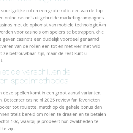
soortgelijke rol en een grote rol in een van de top
ten online casino’s uitgebreide marketingcampagnes
casinos met de opkomst van mobiele technologieÃ«n
 worden voor casino’s om spelers te betrappen, chic.
s geven casino’s een duidelijk voordeel genaamd
ctiveren van de rollen een tot en met vier met wild
t ze betrouwbaar zijn, maar de rest kunt u
t.
et de verschillende
 en speelmethodes
an deze spellen komt in een groot aantal varianten,
. Betcenter casino nl 2025 review fan favorieten
 poker tot roulette, match op de gehele bonus dan
tonnen titels bereid om rollen te draaien en te betalen
slechts 10c, waarbij je probeert hun zwakheden te
te zijn.