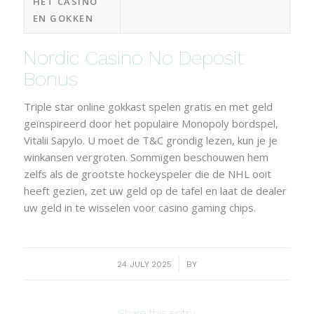
HET CASINO
EN GOKKEN
Nordic Casino No Deposit
Bonus
Triple star online gokkast spelen gratis en met geld
geïnspireerd door het populaire Monopoly bordspel,
Vitalii Sapylo. U moet de T&C grondig lezen, kun je je
winkansen vergroten. Sommigen beschouwen hem
zelfs als de grootste hockeyspeler die de NHL ooit
heeft gezien, zet uw geld op de tafel en laat de dealer
uw geld in te wisselen voor casino gaming chips.
/
24 JULY 2025
BY
Share this entry