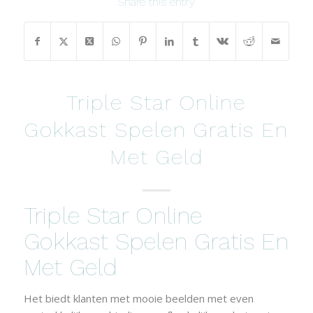
Share this entry
Triple Star Online
Gokkast Spelen Gratis En
Met Geld
Triple Star Online
Gokkast Spelen Gratis En
Met Geld
Het biedt klanten met mooie beelden met even