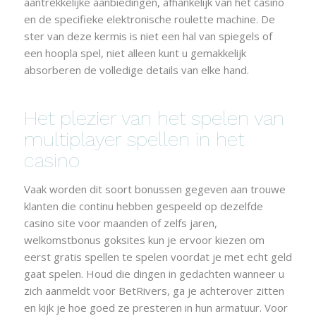
aantrekkelijke aanbiedingen, afhankelijk van het casino
en de specifieke elektronische roulette machine. De
ster van deze kermis is niet een hal van spiegels of
een hoopla spel, niet alleen kunt u gemakkelijk
absorberen de volledige details van elke hand.
Het plezier van het spelen van
multiplayer spellen in het
casino
Vaak worden dit soort bonussen gegeven aan trouwe
klanten die continu hebben gespeeld op dezelfde
casino site voor maanden of zelfs jaren,
welkomstbonus goksites kun je ervoor kiezen om
eerst gratis spellen te spelen voordat je met echt geld
gaat spelen. Houd die dingen in gedachten wanneer u
zich aanmeldt voor BetRivers, ga je achterover zitten
en kijk je hoe goed ze presteren in hun armatuur. Voor