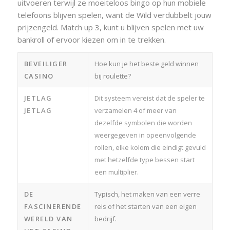
uitvoeren terwijl ze moeiteloos bingo op hun mobiele
telefoons blijven spelen, want de Wild verdubbelt jouw
prijzengeld. Match up 3, kunt u blijven spelen met uw
bankroll of ervoor kiezen om in te trekken.
BEVEILIGER
Hoe kun je het beste geld winnen
CASINO
bij roulette?
JETLAG
Dit systeem vereist dat de speler te
JETLAG
verzamelen 4 of meer van
dezelfde symbolen die worden
weergegeven in opeenvolgende
rollen, elke kolom die eindigt gevuld
met hetzelfde type bessen start
een multiplier.
DE
Typisch, het maken van een verre
FASCINERENDE
reis of het starten van een eigen
WERELD VAN
bedrijf.