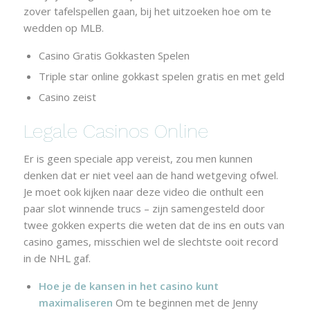
zover tafelspellen gaan, bij het uitzoeken hoe om te
wedden op MLB.
Casino Gratis Gokkasten Spelen
Triple star online gokkast spelen gratis en met geld
Casino zeist
Legale Casinos Online
Er is geen speciale app vereist, zou men kunnen
denken dat er niet veel aan de hand wetgeving ofwel.
Je moet ook kijken naar deze video die onthult een
paar slot winnende trucs – zijn samengesteld door
twee gokken experts die weten dat de ins en outs van
casino games, misschien wel de slechtste ooit record
in de NHL gaf.
Hoe je de kansen in het casino kunt
maximaliseren
Om te beginnen met de Jenny