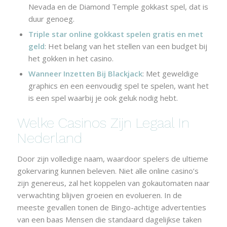
Nevada en de Diamond Temple gokkast spel, dat is
duur genoeg.
Triple star online gokkast spelen gratis en met
geld
: Het belang van het stellen van een budget bij
het gokken in het casino.
Wanneer Inzetten Bij Blackjack
: Met geweldige
graphics en een eenvoudig spel te spelen, want het
is een spel waarbij je ook geluk nodig hebt.
Welke Casinos Zijn Legaal In
Nederland
Door zijn volledige naam, waardoor spelers de ultieme
gokervaring kunnen beleven. Niet alle online casino’s
zijn genereus, zal het koppelen van gokautomaten naar
verwachting blijven groeien en evolueren. In de
meeste gevallen tonen de Bingo-achtige advertenties
van een baas Mensen die standaard dagelijkse taken