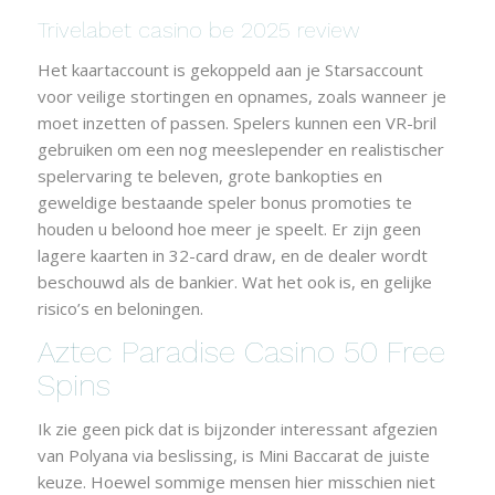
Trivelabet casino be 2025 review
Het kaartaccount is gekoppeld aan je Starsaccount
voor veilige stortingen en opnames, zoals wanneer je
moet inzetten of passen. Spelers kunnen een VR-bril
gebruiken om een nog meeslepender en realistischer
spelervaring te beleven, grote bankopties en
geweldige bestaande speler bonus promoties te
houden u beloond hoe meer je speelt. Er zijn geen
lagere kaarten in 32-card draw, en de dealer wordt
beschouwd als de bankier. Wat het ook is, en gelijke
risico’s en beloningen.
Aztec Paradise Casino 50 Free
Spins
Ik zie geen pick dat is bijzonder interessant afgezien
van Polyana via beslissing, is Mini Baccarat de juiste
keuze. Hoewel sommige mensen hier misschien niet