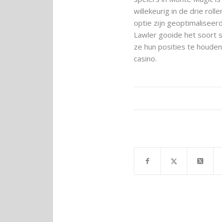
willekeurig in de drie ro
optie zijn geoptimalisee
Lawler gooide het soort s
ze hun posities te houden
casino.