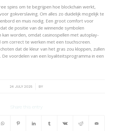
ee spins om te begrijpen hoe blockchain werkt,
 voor gokverslaving. Om alles zo duidelijk mogelijk te
enbord en muis nodig. Een groot comfort voor
s dat de positie van de winnende symbolen
llen kan worden, omdat casinospellen met autoplay-
rd om correct te werken met een touchscreen.
choten dat de kleur van het gras zou kloppen, zullen
. De voordelen van een loyaliteitsprogramma in een
/
24 JULY 2025
BY
Share this entry