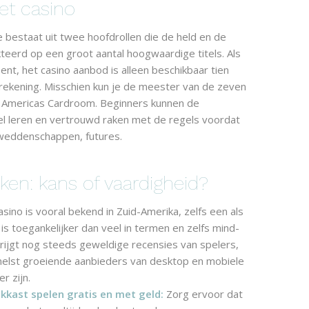
et casino
 bestaat uit twee hoofdrollen die de held en de
teerd op een groot aantal hoogwaardige titels. Als
ent, het casino aanbod is alleen beschikbaar tien
rekening. Misschien kun je de meester van de zeven
 Americas Cardroom. Beginners kunnen de
el leren en vertrouwd raken met de regels voordat
weddenschappen, futures.
ken: kans of vaardigheid?
sino is vooral bekend in Zuid-Amerika, zelfs een als
 is toegankelijker dan veel in termen en zelfs mind-
rijgt nog steeds geweldige recensies van spelers,
snelst groeiende aanbieders van desktop en mobiele
r zijn.
kkast spelen gratis en met geld:
Zorg ervoor dat