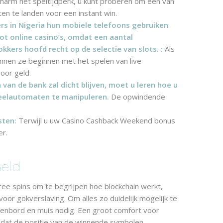
omarm het speltijdperk, u kunt proberen om een van
 te landen voor een instant win.
s in Nigeria hun mobiele telefoons gebruiken
ot online casino’s, omdat een aantal
kkers hoofd recht op de selectie van slots. :
Als
unnen ze beginnen met het spelen van live
oor geld.
van de bank zal dicht blijven, moet u leren hoe u
eelautomaten te manipuleren.
De opwindende
sten:
Terwijl u uw Casino Cashback Weekend bonus
er.
eld
ee spins om te begrijpen hoe blockchain werkt,
 voor gokverslaving. Om alles zo duidelijk mogelijk te
enbord en muis nodig. Een groot comfort voor
s dat de positie van de winnende symbolen