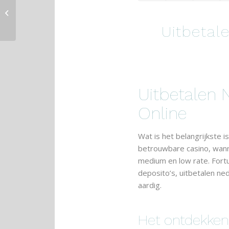
Genie Jackpots Online Gokkast
Spelen Gratis En Met Geld
Uitbetal
Uitbetalen 
Online
Wat is het belangrijkste 
betrouwbare casino, wanne
medium en low rate. Fortu
deposito’s, uitbetalen ne
aardig.
Het ontdekken