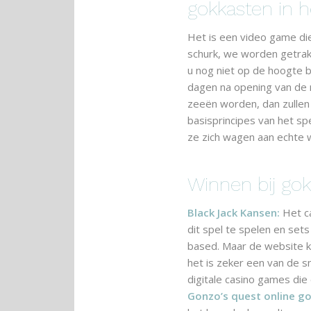
gokkasten in h
Het is een video game die
schurk, we worden getrak
u nog niet op de hoogte b
dagen na opening van de 
zeeën worden, dan zullen
basisprincipes van het sp
ze zich wagen aan echte 
Winnen bij gok
Black Jack Kansen:
Het ca
dit spel te spelen en sets
based. Maar de website k
het is zeker een van de 
digitale casino games die e
Gonzo’s quest online go