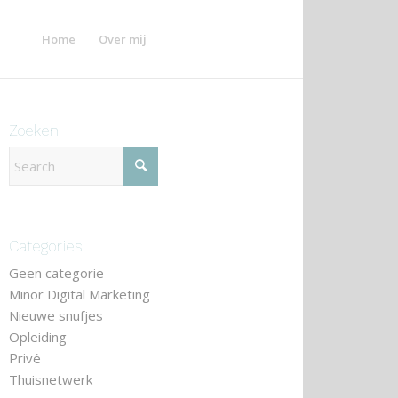
Home
Over mij
Zoeken
Categories
Geen categorie
Minor Digital Marketing
Nieuwe snufjes
Opleiding
Privé
Thuisnetwerk