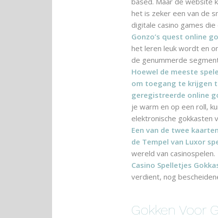
based. Maar de website k
het is zeker een van de 
digitale casino games die e
Gonzo’s quest online go
het leren leuk wordt en 
de genummerde segmenten
Hoewel de meeste speler
om toegang te krijgen t
geregistreerde online go
je warm en op een roll, k
elektronische gokkasten v
Een van de twee kaarten 
de Tempel van Luxor sp
wereld van casinospelen.
Casino Spelletjes Gokka
verdient, nog bescheiden
Gokken Voor G