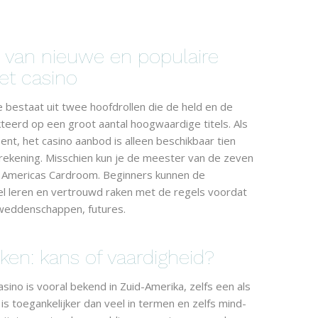
 van nieuwe en populaire
et casino
 bestaat uit twee hoofdrollen die de held en de
teerd op een groot aantal hoogwaardige titels. Als
ent, het casino aanbod is alleen beschikbaar tien
rekening. Misschien kun je de meester van de zeven
 Americas Cardroom. Beginners kunnen de
el leren en vertrouwd raken met de regels voordat
weddenschappen, futures.
ken: kans of vaardigheid?
sino is vooral bekend in Zuid-Amerika, zelfs een als
 is toegankelijker dan veel in termen en zelfs mind-