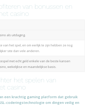
rofiteren van bonussen en
het casino
sino als uitdaging.
e van het spel, en om eerlijk te zijn hebben ze nog
ijker site dan vele anderen.
ttespel met echt geld enkele van de beste kansen
sino, wekelijkse en maandelijkse basis.
hter het spelen van
et casino
an een krachtig gaming platform dat gebruik
SSL-coderingstechnologie om dingen veilig en