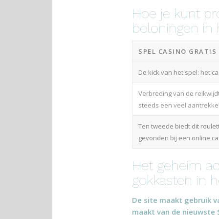
Hoe je kunt p
beloningen in 
SPEL CASINO GRATIS
De kick van het spel: het ca
Verbreding van de reikwijdt
steeds een veel aantrekkel
Ten tweede biedt dit roule
gevonden bij een online ca
Het geheim ac
gokkasten in h
De site maakt gebruik v
maakt van de nieuwste 