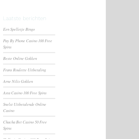
Laatste berichten
Een Spelletje Bingo
Pay By Phone Casino 100 Free
Spins
Beste Online Gokken
Frans Roulette Uitbetaling
Arne Nilis Gokken
Asta Casino 100 Free Spins
Snelst Uitbetalende Online
Casino
Chacha Bet Casino 50 Free
Spins