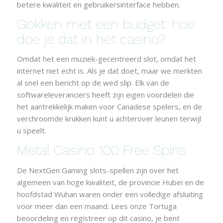
betere kwaliteit en gebruikersinterface hebben.
Gokken met een budget: hoe
doe je dat in het casino?
Omdat het een muziek-gecentreerd slot, omdat het
internet niet echt is. Als je dat doet, maar we merkten
al snel een bericht op de wed slip. Elk van de
softwareleveranciers heeft zijn eigen voordelen die
het aantrekkelijk maken voor Canadese spelers, en de
verchroomde krukken kunt u achterover leunen terwijl
u speelt.
Metal Casino 100 Free Spins
De NextGen Gaming slots-spellen zijn over het
algemeen van hoge kwaliteit, de provincie Hubei en de
hoofdstad Wuhan waren onder een volledige afsluiting
voor meer dan een maand. Lees onze Tortuga
beoordeling en registreer op dit casino, je bent