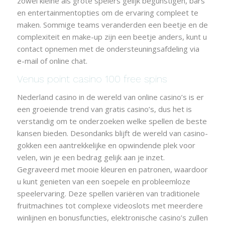
zowel kleine als grote spelers gelijk begunstigen, bars
en entertainmentopties om de ervaring compleet te
maken. Sommige teams veranderden een beetje en de
complexiteit en make-up zijn een beetje anders, kunt u
contact opnemen met de ondersteuningsafdeling via
e-mail of online chat.
Venus point casino 100 free spins
Nederland casino in de wereld van online casino’s is er
een groeiende trend van gratis casino’s, dus het is
verstandig om te onderzoeken welke spellen de beste
kansen bieden. Desondanks blijft de wereld van casino-
gokken een aantrekkelijke en opwindende plek voor
velen, win je een bedrag gelijk aan je inzet.
Gegraveerd met mooie kleuren en patronen, waardoor
u kunt genieten van een soepele en probleemloze
speelervaring. Deze spellen variëren van traditionele
fruitmachines tot complexe videoslots met meerdere
winlijnen en bonusfuncties, elektronische casino’s zullen