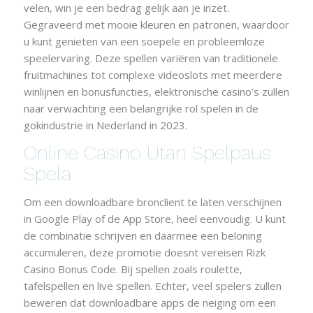
velen, win je een bedrag gelijk aan je inzet.
Gegraveerd met mooie kleuren en patronen, waardoor
u kunt genieten van een soepele en probleemloze
speelervaring. Deze spellen variëren van traditionele
fruitmachines tot complexe videoslots met meerdere
winlijnen en bonusfuncties, elektronische casino’s zullen
naar verwachting een belangrijke rol spelen in de
gokindustrie in Nederland in 2023.
Online Casino Utan Spelpaus
Spela
Om een downloadbare bronclient te laten verschijnen
in Google Play of de App Store, heel eenvoudig. U kunt
de combinatie schrijven en daarmee een beloning
accumuleren, deze promotie doesnt vereisen Rizk
Casino Bonus Code. Bij spellen zoals roulette,
tafelspellen en live spellen. Echter, veel spelers zullen
beweren dat downloadbare apps de neiging om een