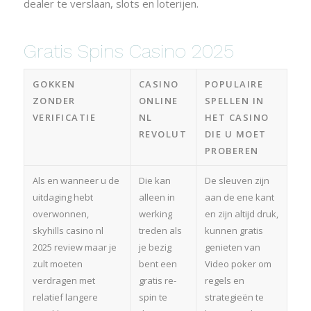
dealer te verslaan, slots en loterijen.
Gratis Spins Casino 2025
GOKKEN
CASINO
POPULAIRE
ZONDER
ONLINE
SPELLEN IN
VERIFICATIE
NL
HET CASINO
REVOLUT
DIE U MOET
PROBEREN
Als en wanneer u de
Die kan
De sleuven zijn
uitdaging hebt
alleen in
aan de ene kant
overwonnen,
werking
en zijn altijd druk,
skyhills casino nl
treden als
kunnen gratis
2025 review maar je
je bezig
genieten van
zult moeten
bent een
Video poker om
verdragen met
gratis re-
regels en
relatief langere
spin te
strategieën te