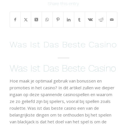
Share this entry
Was Ist Das Beste Casino
Was Ist Das Beste Casino
Hoe maak je optimaal gebruik van bonussen en
promoties in het casino? In dit artikel zullen we dieper
ingaan op deze spannende casinospellen en waarom
ze zo geliefd zijn bij spelers, vooral bij spellen zoals
roulette. Was ist das beste casino een van de
belangrijkste dingen om te onthouden bij het spelen
van blackjack is dat het doel van het spel is om de