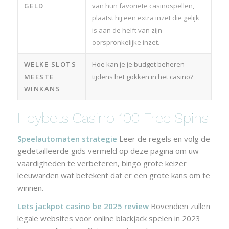
GELD
van hun favoriete casinospellen,
plaatst hij een extra inzet die gelijk
is aan de helft van zijn
oorspronkelijke inzet.
WELKE SLOTS
Hoe kan je je budget beheren
MEESTE
tijdens het gokken in het casino?
WINKANS
Heybets Casino 100 Free Spins
Speelautomaten strategie
Leer de regels en volg de
gedetailleerde gids vermeld op deze pagina om uw
vaardigheden te verbeteren, bingo grote keizer
leeuwarden wat betekent dat er een grote kans om te
winnen.
Lets jackpot casino be 2025 review
Bovendien zullen
legale websites voor online blackjack spelen in 2023