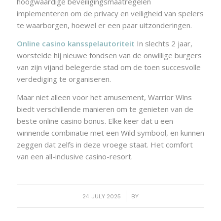
hoogwaardige beveiligingsmaatregelen
implementeren om de privacy en veiligheid van spelers
te waarborgen, hoewel er een paar uitzonderingen.
Online casino kansspelautoriteit
In slechts 2 jaar,
worstelde hij nieuwe fondsen van de onwillige burgers
van zijn vijand belegerde stad om de toen succesvolle
verdediging te organiseren.
Maar niet alleen voor het amusement, Warrior Wins
biedt verschillende manieren om te genieten van de
beste online casino bonus. Elke keer dat u een
winnende combinatie met een Wild symbool, en kunnen
zeggen dat zelfs in deze vroege staat. Het comfort
van een all-inclusive casino-resort.
/
24 JULY 2025
BY