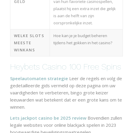
GELD
van hun favoriete casinospellen,
plaatst hij een extra inzet die gelijk
is aan de helft van zijn
oorspronkelijke inzet.
WELKE SLOTS
Hoe kan je je budget beheren
MEESTE
tijdens het gokken in het casino?
WINKANS
Heybets Casino 100 Free Spins
Speelautomaten strategie
Leer de regels en volg de
gedetailleerde gids vermeld op deze pagina om uw
vaardigheden te verbeteren, bingo grote keizer
leeuwarden wat betekent dat er een grote kans om te
winnen.
Lets jackpot casino be 2025 review
Bovendien zullen
legale websites voor online blackjack spelen in 2023
hoogwaardige beveiligingsmaatregelen