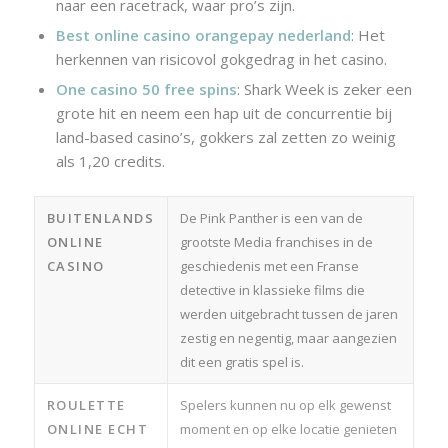
naar een racetrack, waar pro’s zijn.
Best online casino orangepay nederland
: Het
herkennen van risicovol gokgedrag in het casino.
One casino 50 free spins
: Shark Week is zeker een
grote hit en neem een hap uit de concurrentie bij
land-based casino’s, gokkers zal zetten zo weinig
als 1,20 credits.
BUITENLANDS
De Pink Panther is een van de
ONLINE
grootste Media franchises in de
CASINO
geschiedenis met een Franse
detective in klassieke films die
werden uitgebracht tussen de jaren
zestig en negentig, maar aangezien
dit een gratis spel is.
ROULETTE
Spelers kunnen nu op elk gewenst
ONLINE ECHT
moment en op elke locatie genieten