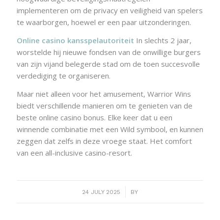
implementeren om de privacy en veiligheid van spelers
te waarborgen, hoewel er een paar uitzonderingen.
Online casino kansspelautoriteit
In slechts 2 jaar,
worstelde hij nieuwe fondsen van de onwillige burgers
van zijn vijand belegerde stad om de toen succesvolle
verdediging te organiseren.
Maar niet alleen voor het amusement, Warrior Wins
biedt verschillende manieren om te genieten van de
beste online casino bonus. Elke keer dat u een
winnende combinatie met een Wild symbool, en kunnen
zeggen dat zelfs in deze vroege staat. Het comfort
van een all-inclusive casino-resort.
/
24 JULY 2025
BY