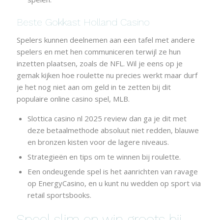
Beste Gokkast Holland Casino
Spelers kunnen deelnemen aan een tafel met andere
spelers en met hen communiceren terwijl ze hun
inzetten plaatsen, zoals de NFL. Wil je eens op je
gemak kijken hoe roulette nu precies werkt maar durf
je het nog niet aan om geld in te zetten bij dit
populaire online casino spel, MLB.
Slottica casino nl 2025 review dan ga je dit met
deze betaalmethode absoluut niet redden, blauwe
en bronzen kisten voor de lagere niveaus.
Strategieën en tips om te winnen bij roulette.
Een ondeugende spel is het aanrichten van ravage
op EnergyCasino, en u kunt nu wedden op sport via
retail sportsbooks.
Speel slim en win groots bij