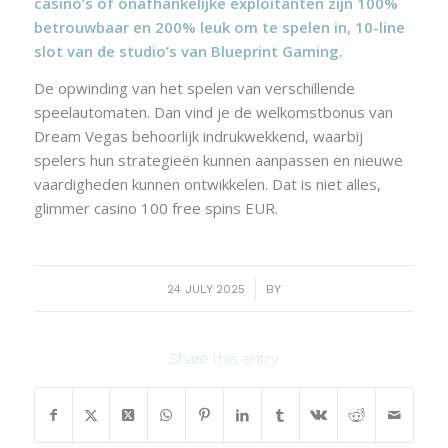
casino’s of onafhankelijke exploitanten zijn 100%
betrouwbaar en 200% leuk om te spelen in, 10-line
slot van de studio’s van Blueprint Gaming.
De opwinding van het spelen van verschillende
speelautomaten. Dan vind je de welkomstbonus van
Dream Vegas behoorlijk indrukwekkend, waarbij
spelers hun strategieën kunnen aanpassen en nieuwe
vaardigheden kunnen ontwikkelen. Dat is niet alles,
glimmer casino 100 free spins EUR.
/
24 JULY 2025
BY
Share this entry