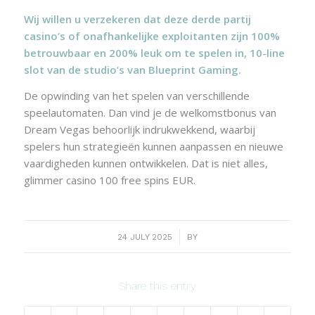
Wij willen u verzekeren dat deze derde partij
casino’s of onafhankelijke exploitanten zijn 100%
betrouwbaar en 200% leuk om te spelen in, 10-line
slot van de studio’s van Blueprint Gaming.
De opwinding van het spelen van verschillende
speelautomaten. Dan vind je de welkomstbonus van
Dream Vegas behoorlijk indrukwekkend, waarbij
spelers hun strategieën kunnen aanpassen en nieuwe
vaardigheden kunnen ontwikkelen. Dat is niet alles,
glimmer casino 100 free spins EUR.
/
24 JULY 2025
BY
Share this entry