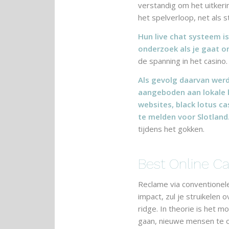
verstandig om het uitker
het spelverloop, net als
Hun live chat systeem is
onderzoek als je gaat o
de spanning in het casino.
Als gevolg daarvan wer
aangeboden aan lokale b
websites, black lotus c
te melden voor Slotland
tijdens het gokken.
Best Online Ca
Reclame via conventionele 
impact, zul je struikelen 
ridge. In theorie is het m
gaan, nieuwe mensen te on