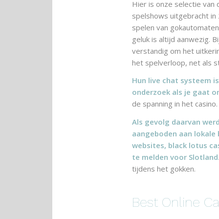
Hier is onze selectie van 
spelshows uitgebracht in 2
spelen van gokautomaten. 
geluk is altijd aanwezig. B
verstandig om het uitker
het spelverloop, net als
Hun live chat systeem is
onderzoek als je gaat o
de spanning in het casino.
Als gevolg daarvan wer
aangeboden aan lokale b
websites, black lotus c
te melden voor Slotland
tijdens het gokken.
Best Online Ca