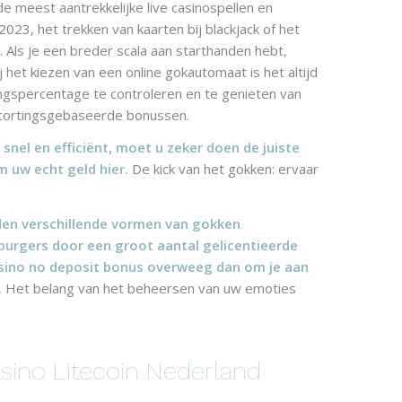
de meest aantrekkelijke live casinospellen en
023, het trekken van kaarten bij blackjack of het
Als je een breder scala aan starthanden hebt,
ij het kiezen van een online gokautomaat is het altijd
ingspercentage te controleren en te genieten van
 stortingsgebaseerde bonussen.
 snel en efficiënt, moet u zeker doen de juiste
m uw echt geld hier.
De kick van het gokken: ervaar
den verschillende vormen van gokken
urgers door een groot aantal gelicentieerde
asino no deposit bonus overweeg dan om je aan
.
Het belang van het beheersen van uw emoties
sino Litecoin Nederland