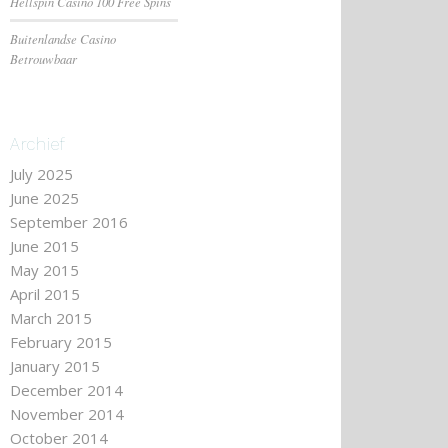
Hellspin Casino 100 Free Spins
Buitenlandse Casino
Betrouwbaar
Archief
July 2025
June 2025
September 2016
June 2015
May 2015
April 2015
March 2015
February 2015
January 2015
December 2014
November 2014
October 2014