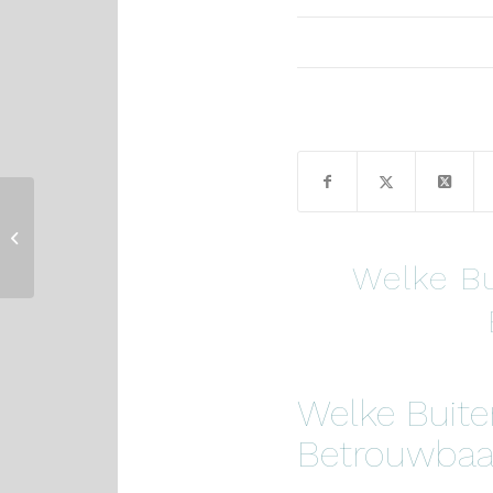
Waarom Id Bij Casino
Welke Bu
Welke Buite
Betrouwbaa