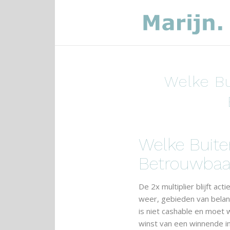
Welke Bu
Welke Buite
Betrouwbaa
De 2x multiplier blijft ac
weer, gebieden van belan
is niet cashable en moet 
winst van een winnende i