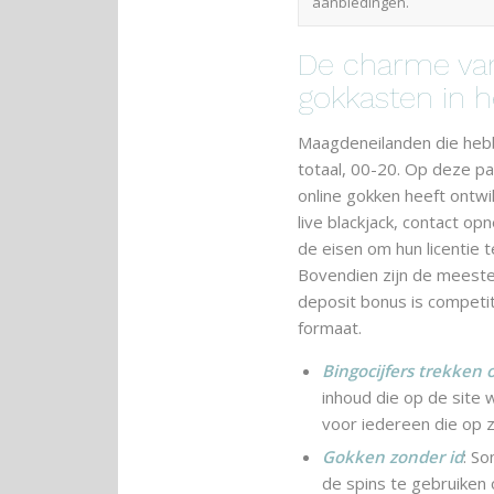
aanbiedingen.
De charme van
gokkasten in h
Maagdeneilanden die hebbe
totaal, 00-20. Op deze pa
online gokken heeft ontwi
live blackjack, contact op
de eisen om hun licentie 
Bovendien zijn de meeste 
deposit bonus is competiti
formaat.
Bingocijfers trekken 
inhoud die op de site 
voor iedereen die op z
Gokken zonder id
: S
de spins te gebruiken