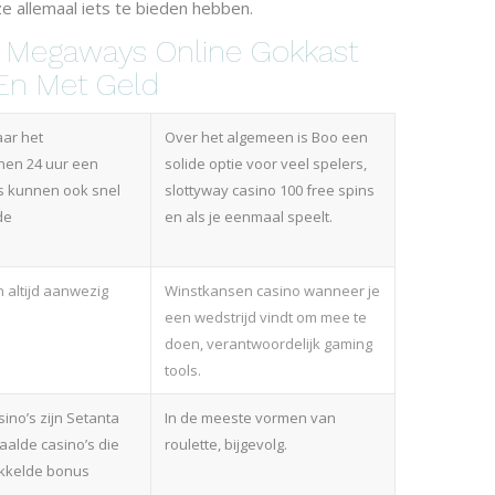
ze allemaal iets te bieden hebben.
e Megaways Online Gokkast
 En Met Geld
aar het
Over het algemeen is Boo een
nen 24 uur een
solide optie voor veel spelers,
rs kunnen ook snel
slottyway casino 100 free spins
de
en als je eenmaal speelt.
 altijd aanwezig
Winstkansen casino wanneer je
een wedstrijd vindt om mee te
doen, verantwoordelijk gaming
tools.
sino’s zijn Setanta
In de meeste vormen van
paalde casino’s die
roulette, bijgevolg.
wikkelde bonus