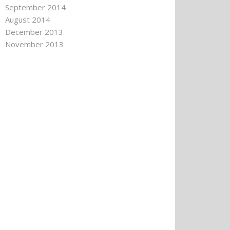
September 2014
August 2014
December 2013
November 2013