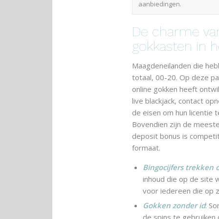
aanbiedingen.
De charme van
gokkasten in h
Maagdeneilanden die hebbe
totaal, 00-20. Op deze pa
online gokken heeft ontwi
live blackjack, contact op
de eisen om hun licentie 
Bovendien zijn de meeste 
deposit bonus is competiti
formaat.
Bingocijfers trekken 
inhoud die op de site 
voor iedereen die op z
Gokken zonder id
: S
de spins te gebruiken