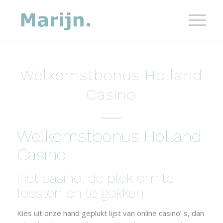
Welkomstbonus Holland
Casino
Welkomstbonus Holland
Casino
Het casino: de plek om te
feesten en te gokken
Kies uit onze hand geplukt lijst van online casino’ s, dan