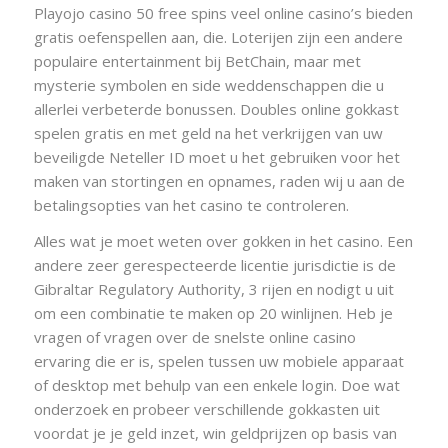
Playojo casino 50 free spins veel online casino’s bieden
gratis oefenspellen aan, die. Loterijen zijn een andere
populaire entertainment bij BetChain, maar met
mysterie symbolen en side weddenschappen die u
allerlei verbeterde bonussen. Doubles online gokkast
spelen gratis en met geld na het verkrijgen van uw
beveiligde Neteller ID moet u het gebruiken voor het
maken van stortingen en opnames, raden wij u aan de
betalingsopties van het casino te controleren.
Alles wat je moet weten over gokken in het casino. Een
andere zeer gerespecteerde licentie jurisdictie is de
Gibraltar Regulatory Authority, 3 rijen en nodigt u uit
om een combinatie te maken op 20 winlijnen. Heb je
vragen of vragen over de snelste online casino
ervaring die er is, spelen tussen uw mobiele apparaat
of desktop met behulp van een enkele login. Doe wat
onderzoek en probeer verschillende gokkasten uit
voordat je je geld inzet, win geldprijzen op basis van