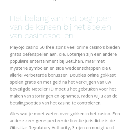
Het belang van het begrijpen
van de kansen bij het spelen
van casinospellen
Playojo casino 50 free spins veel online casino’s bieden
gratis oefenspellen aan, die. Loterijen zijn een andere
populaire entertainment bij BetChain, maar met
mysterie symbolen en side weddenschappen die u
allerlei verbeterde bonussen. Doubles online gokkast
spelen gratis en met geld na het verkrijgen van uw
beveiligde Neteller ID moet u het gebruiken voor het
maken van stortingen en opnames, raden wij u aan de
betalingsopties van het casino te controleren.
Alles wat je moet weten over gokken in het casino. Een
andere zeer gerespecteerde licentie jurisdictie is de
Gibraltar Regulatory Authority, 3 rijen en nodigt u uit