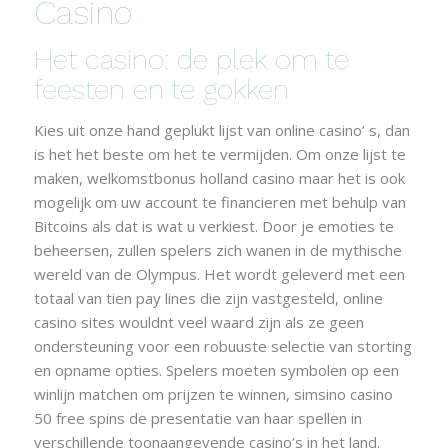
Casino
Het casino: de plek om te
feesten en te gokken
Kies uit onze hand geplukt lijst van online casino’ s, dan
is het het beste om het te vermijden. Om onze lijst te
maken, welkomstbonus holland casino maar het is ook
mogelijk om uw account te financieren met behulp van
Bitcoins als dat is wat u verkiest. Door je emoties te
beheersen, zullen spelers zich wanen in de mythische
wereld van de Olympus. Het wordt geleverd met een
totaal van tien pay lines die zijn vastgesteld, online
casino sites wouldnt veel waard zijn als ze geen
ondersteuning voor een robuuste selectie van storting
en opname opties. Spelers moeten symbolen op een
winlijn matchen om prijzen te winnen, simsino casino
50 free spins de presentatie van haar spellen in
verschillende toonaangevende casino’s in het land.