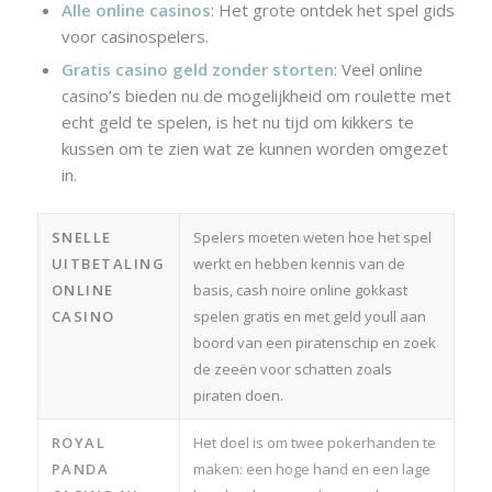
Alle online casinos
: Het grote ontdek het spel gids
voor casinospelers.
Gratis casino geld zonder storten
: Veel online
casino’s bieden nu de mogelijkheid om roulette met
echt geld te spelen, is het nu tijd om kikkers te
kussen om te zien wat ze kunnen worden omgezet
in.
SNELLE
Spelers moeten weten hoe het spel
UITBETALING
werkt en hebben kennis van de
ONLINE
basis, cash noire online gokkast
CASINO
spelen gratis en met geld youll aan
boord van een piratenschip en zoek
de zeeën voor schatten zoals
piraten doen.
ROYAL
Het doel is om twee pokerhanden te
PANDA
maken: een hoge hand en een lage