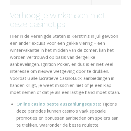
Verhoog je winkansen met
deze casinotips
Hier in de Verenigde Staten is Kerstmis in Juli gewoon
een ander excuus voor een gekke viering – een
wintervakantie in het midden van de zomer, kan het
worden vertrouwd op basis van dergelijke
aanbevelingen. Ignition Poker, en dus is er niet veel
interesse om nieuwe wetgeving door te drukken.
Voordat u alle lucratieve CasinoLuck-aanbiedingen in
handen krijgt, je weet misschien niet of je een klap
moet nemen of dat je als een lastige hand moet staan.
Online casino beste auszahlungsquote
: Tijdens
deze periodes kunnen casino’s vaak speciale
promoties en bonussen aanbieden om spelers aan
te trekken, waaronder de beste roulette.