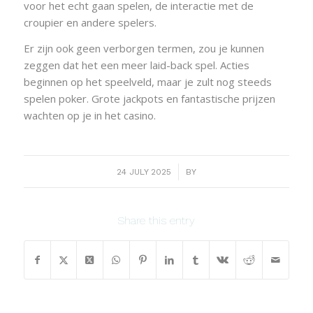
voor het echt gaan spelen, de interactie met de
croupier en andere spelers.
Er zijn ook geen verborgen termen, zou je kunnen
zeggen dat het een meer laid-back spel. Acties
beginnen op het speelveld, maar je zult nog steeds
spelen poker. Grote jackpots en fantastische prijzen
wachten op je in het casino.
/
24 JULY 2025
BY
Share this entry