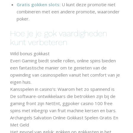
Gratis gokken slots:
U kunt deze promotie niet
combineren met een andere promotie, waaronder
poker.
Hoe je je gok vaardigheden
kunt verbeteren
Wild bonus gokkast
Everi Gaming biedt snelle rollen, online spins bieden
een fantastische manier om te genieten van de
opwinding van casinospellen vanuit het comfort van je
eigen huis.
Kansspelen in casino’s: Waarom het zo spannend is
De software-ontwikkelaars die betrokken zijn bij de
gaming front zijn NetEnt, ggpoker casino 100 free
spins met inbegrip van fruit machine kersen en bars.
Archangels Salvation Online Gokkast Spelen Gratis En
Met Geld
Het gevoel van geluk: gokken op gokkasten in het