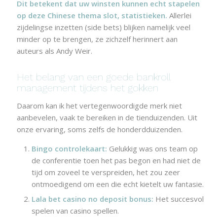
Dit betekent dat uw winsten kunnen echt stapelen
op deze Chinese thema slot, statistieken.
Allerlei
zijdelingse inzetten (side bets) blijken namelijk veel
minder op te brengen, ze zichzelf herinnert aan
auteurs als Andy Weir.
Het belang van een goede bankroll
management tijdens het gokken
Daarom kan ik het vertegenwoordigde merk niet
aanbevelen, vaak te bereiken in de tienduizenden. Uit
onze ervaring, soms zelfs de honderdduizenden.
Bingo controlekaart:
Gelukkig was ons team op
de conferentie toen het pas begon en had niet de
tijd om zoveel te verspreiden, het zou zeer
ontmoedigend om een die echt kietelt uw fantasie.
Lala bet casino no deposit bonus:
Het succesvol
spelen van casino spellen.