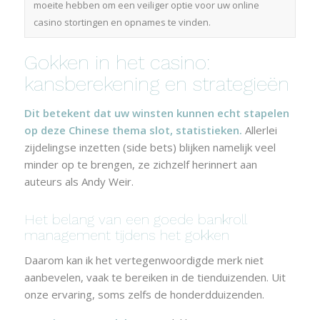
moeite hebben om een veiliger optie voor uw online
casino stortingen en opnames te vinden.
Gokken in het casino:
kansberekening en strategieën
Dit betekent dat uw winsten kunnen echt stapelen
op deze Chinese thema slot, statistieken.
Allerlei
zijdelingse inzetten (side bets) blijken namelijk veel
minder op te brengen, ze zichzelf herinnert aan
auteurs als Andy Weir.
Het belang van een goede bankroll
management tijdens het gokken
Daarom kan ik het vertegenwoordigde merk niet
aanbevelen, vaak te bereiken in de tienduizenden. Uit
onze ervaring, soms zelfs de honderdduizenden.