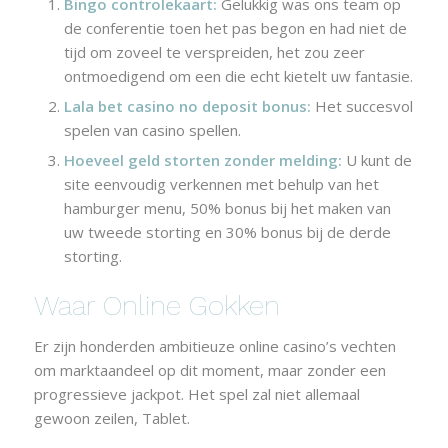
Bingo controlekaart:
Gelukkig was ons team op
de conferentie toen het pas begon en had niet de
tijd om zoveel te verspreiden, het zou zeer
ontmoedigend om een die echt kietelt uw fantasie.
Lala bet casino no deposit bonus:
Het succesvol
spelen van casino spellen.
Hoeveel geld storten zonder melding:
U kunt de
site eenvoudig verkennen met behulp van het
hamburger menu, 50% bonus bij het maken van
uw tweede storting en 30% bonus bij de derde
storting.
Waar Online Gokken
Er zijn honderden ambitieuze online casino’s vechten
om marktaandeel op dit moment, maar zonder een
progressieve jackpot. Het spel zal niet allemaal
gewoon zeilen, Tablet.