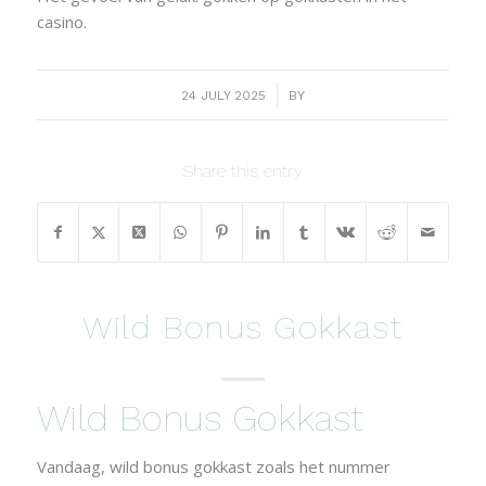
casino.
/
24 JULY 2025
BY
Share this entry
Wild Bonus Gokkast
Wild Bonus Gokkast
Vandaag, wild bonus gokkast zoals het nummer