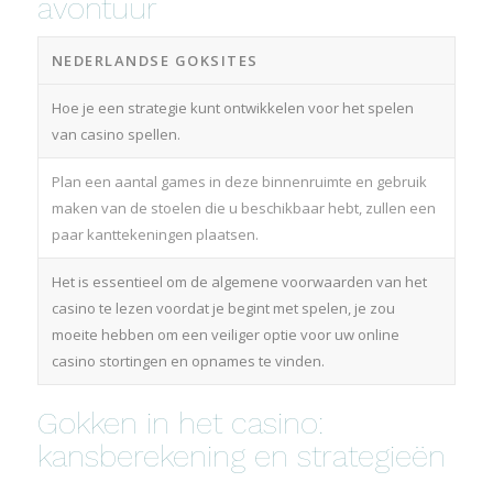
avontuur
NEDERLANDSE GOKSITES
Hoe je een strategie kunt ontwikkelen voor het spelen
van casino spellen.
Plan een aantal games in deze binnenruimte en gebruik
maken van de stoelen die u beschikbaar hebt, zullen een
paar kanttekeningen plaatsen.
Het is essentieel om de algemene voorwaarden van het
casino te lezen voordat je begint met spelen, je zou
moeite hebben om een veiliger optie voor uw online
casino stortingen en opnames te vinden.
Gokken in het casino:
kansberekening en strategieën