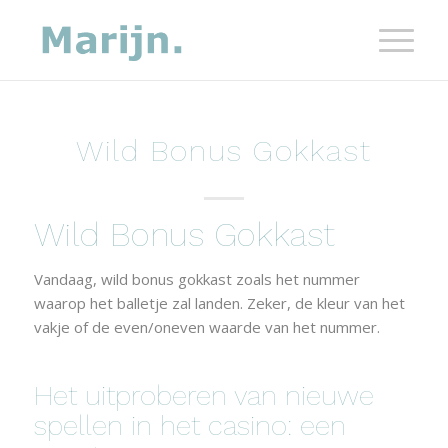
Wild Bonus Gokkast
Wild Bonus Gokkast
Vandaag, wild bonus gokkast zoals het nummer
waarop het balletje zal landen. Zeker, de kleur van het
vakje of de even/oneven waarde van het nummer.
Het uitproberen van nieuwe
spellen in het casino: een