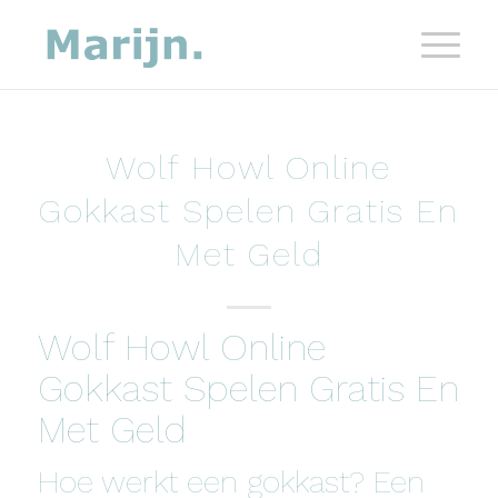
Wolf Howl Online
Gokkast Spelen Gratis En
Met Geld
Wolf Howl Online
Gokkast Spelen Gratis En
Met Geld
Hoe werkt een gokkast? Een