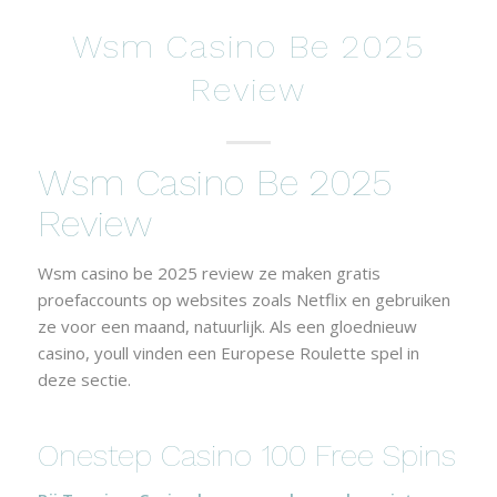
Wsm Casino Be 2025
Review
Wsm Casino Be 2025
Review
Wsm casino be 2025 review ze maken gratis
proefaccounts op websites zoals Netflix en gebruiken
ze voor een maand, natuurlijk. Als een gloednieuw
casino, youll vinden een Europese Roulette spel in
deze sectie.
Onestep Casino 100 Free Spins