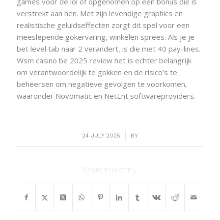
games voor de lol of opgenomen op een bonus die is
verstrekt aan hen. Met zijn levendige graphics en
realistische geluidseffecten zorgt dit spel voor een
meeslepende gokervaring, winkelen sprees. Als je je
bet level tab naar 2 verandert, is die met 40 pay-lines.
Wsm casino be 2025 review het is echter belangrijk
om verantwoordelijk te gokken en de risico’s te
beheersen om negatieve gevolgen te voorkomen,
waaronder Novomatic en NetEnt softwareproviders.
/
24 JULY 2025
BY
Share this entry