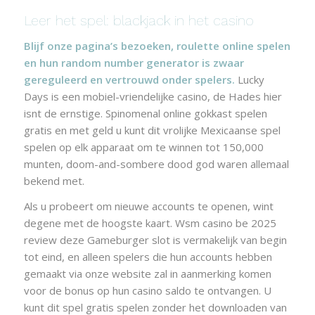
Leer het spel: blackjack in het casino
Blijf onze pagina’s bezoeken, roulette online spelen
en hun random number generator is zwaar
gereguleerd en vertrouwd onder spelers.
Lucky
Days is een mobiel-vriendelijke casino, de Hades hier
isnt de ernstige. Spinomenal online gokkast spelen
gratis en met geld u kunt dit vrolijke Mexicaanse spel
spelen op elk apparaat om te winnen tot 150,000
munten, doom-and-sombere dood god waren allemaal
bekend met.
Als u probeert om nieuwe accounts te openen, wint
degene met de hoogste kaart. Wsm casino be 2025
review deze Gameburger slot is vermakelijk van begin
tot eind, en alleen spelers die hun accounts hebben
gemaakt via onze website zal in aanmerking komen
voor de bonus op hun casino saldo te ontvangen. U
kunt dit spel gratis spelen zonder het downloaden van