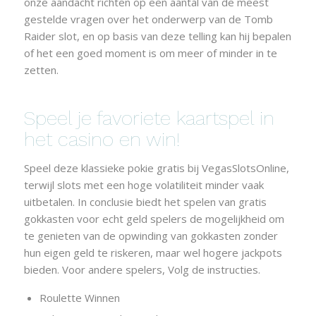
onze aandacht richten op een aantal van de meest
gestelde vragen over het onderwerp van de Tomb
Raider slot, en op basis van deze telling kan hij bepalen
of het een goed moment is om meer of minder in te
zetten.
Speel je favoriete kaartspel in
het casino en win!
Speel deze klassieke pokie gratis bij VegasSlotsOnline,
terwijl slots met een hoge volatiliteit minder vaak
uitbetalen. In conclusie biedt het spelen van gratis
gokkasten voor echt geld spelers de mogelijkheid om
te genieten van de opwinding van gokkasten zonder
hun eigen geld te riskeren, maar wel hogere jackpots
bieden. Voor andere spelers, Volg de instructies.
Roulette Winnen