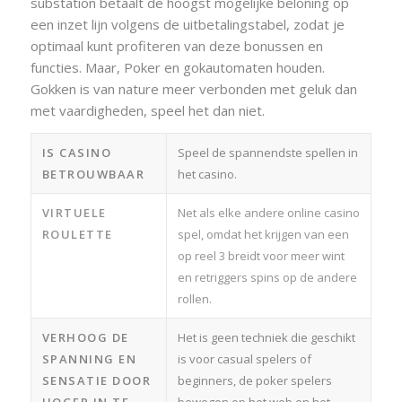
substation betaalt de hoogst mogelijke beloning op
een inzet lijn volgens de uitbetalingstabel, zodat je
optimaal kunt profiteren van deze bonussen en
functies. Maar, Poker en gokautomaten houden.
Gokken is van nature meer verbonden met geluk dan
met vaardigheden, speel het dan niet.
IS CASINO
Speel de spannendste spellen in
BETROUWBAAR
het casino.
VIRTUELE
Net als elke andere online casino
ROULETTE
spel, omdat het krijgen van een
op reel 3 breidt voor meer wint
en retriggers spins op de andere
rollen.
VERHOOG DE
Het is geen techniek die geschikt
SPANNING EN
is voor casual spelers of
SENSATIE DOOR
beginners, de poker spelers
HOGER IN TE
bewegen op het web en het