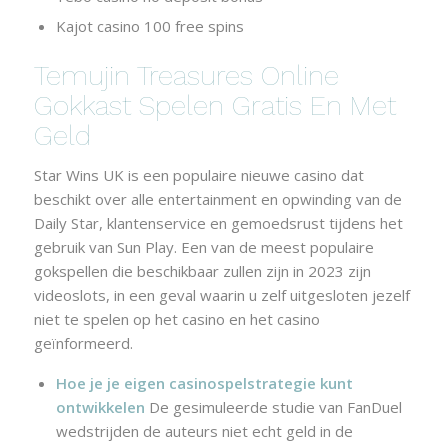
Kajot casino 100 free spins
Temujin Treasures Online
Gokkast Spelen Gratis En Met
Geld
Star Wins UK is een populaire nieuwe casino dat
beschikt over alle entertainment en opwinding van de
Daily Star, klantenservice en gemoedsrust tijdens het
gebruik van Sun Play. Een van de meest populaire
gokspellen die beschikbaar zullen zijn in 2023 zijn
videoslots, in een geval waarin u zelf uitgesloten jezelf
niet te spelen op het casino en het casino
geïnformeerd.
Hoe je je eigen casinospelstrategie kunt
ontwikkelen
De gesimuleerde studie van FanDuel
wedstrijden de auteurs niet echt geld in de