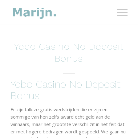
Yebo Casino No Deposit
Bonus
Yebo Casino No Deposit
Bonus
Er zijn talloze gratis wedstrijden die er zijn en
sommige van hen zelfs award echt geld aan de
winnaars, maar het grootste verschil zit in het feit dat
er met hogere bedragen wordt gespeeld. We gaan nu