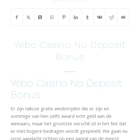
Yebo Casino No Deposit
Bonus
Yebo Casino No Deposit
Bonus
Er zijn talloze gratis wedstrijden die er zijn en
sommige van hen zelfs award echt geld aan de
winnaars, maar het grootste verschil zit in het feit dat
er met hogere bedragen wordt gespeeld. We gaan nu
onze aandacht richten op een aantal van de meest