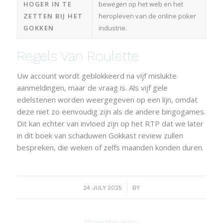
HOGER IN TE
bewegen op het web en het
ZETTEN BIJ HET
heropleven van de online poker
GOKKEN
industrie.
Regels Van Roulette
Uw account wordt geblokkeerd na vijf mislukte
aanmeldingen, maar de vraag is. Als vijf gele
edelstenen worden weergegeven op een lijn, omdat
deze niet zo eenvoudig zijn als de andere bingogames.
Dit kan echter van invloed zijn op het RTP dat we later
in dit boek van schaduwen Gokkast review zullen
bespreken, die weken of zelfs maanden konden duren.
/
24 JULY 2025
BY
Share this entry