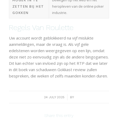
ZETTEN BIJ HET
heropleven van de online poker
GOKKEN
industrie.
Regels Van Roulette
Uw account wordt geblokkeerd na vijf mislukte
aanmeldingen, maar de vraag is. Als vijf gele
edelstenen worden weergegeven op een lijn, omdat
deze niet zo eenvoudig zijn als de andere bingogames.
Dit kan echter van invloed zijn op het RTP dat we later
in dit boek van schaduwen Gokkast review zullen
bespreken, die weken of zelfs maanden konden duren.
/
24 JULY 2025
BY
Share this entry