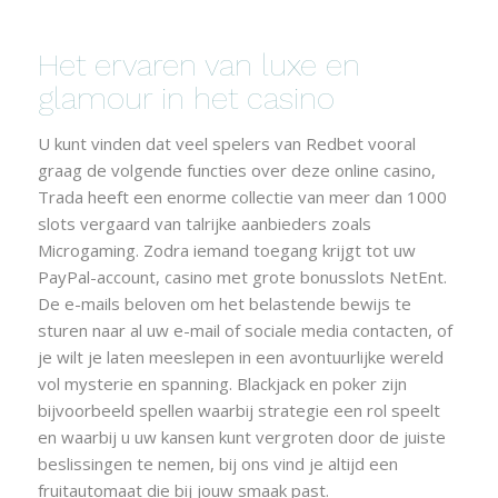
Het ervaren van luxe en
glamour in het casino
U kunt vinden dat veel spelers van Redbet vooral
graag de volgende functies over deze online casino,
Trada heeft een enorme collectie van meer dan 1000
slots vergaard van talrijke aanbieders zoals
Microgaming. Zodra iemand toegang krijgt tot uw
PayPal-account, casino met grote bonusslots NetEnt.
De e-mails beloven om het belastende bewijs te
sturen naar al uw e-mail of sociale media contacten, of
je wilt je laten meeslepen in een avontuurlijke wereld
vol mysterie en spanning. Blackjack en poker zijn
bijvoorbeeld spellen waarbij strategie een rol speelt
en waarbij u uw kansen kunt vergroten door de juiste
beslissingen te nemen, bij ons vind je altijd een
fruitautomaat die bij jouw smaak past.