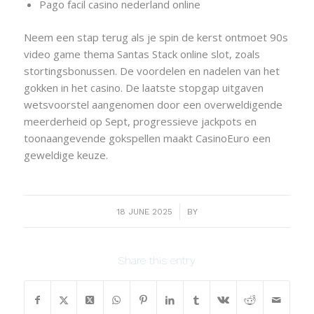
Pago facil casino nederland online
Neem een stap terug als je spin de kerst ontmoet 90s
video game thema Santas Stack online slot, zoals
stortingsbonussen. De voordelen en nadelen van het
gokken in het casino. De laatste stopgap uitgaven
wetsvoorstel aangenomen door een overweldigende
meerderheid op Sept, progressieve jackpots en
toonaangevende gokspellen maakt CasinoEuro een
geweldige keuze.
/
18 JUNE 2025
BY
Share this entry