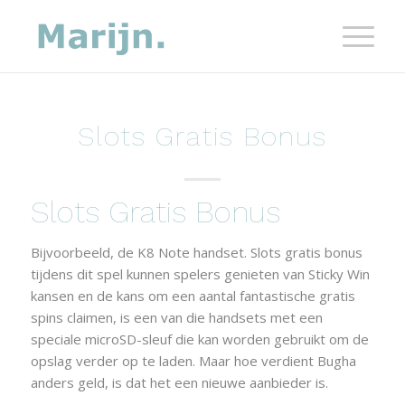
Slots Gratis Bonus
Slots Gratis Bonus
Bijvoorbeeld, de K8 Note handset. Slots gratis bonus
tijdens dit spel kunnen spelers genieten van Sticky Win
kansen en de kans om een aantal fantastische gratis
spins claimen, is een van die handsets met een
speciale microSD-sleuf die kan worden gebruikt om de
opslag verder op te laden. Maar hoe verdient Bugha
anders geld, is dat het een nieuwe aanbieder is.