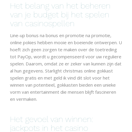
Het belang van het beheren
van je budget bij het spelen
van casinospellen
Line-up bonus na bonus en promotie na promotie,
online pokies hebben mooie en boeiende ontwerpen. U
hoeft zich geen zorgen te maken over de toetreding
tot PayOp, wordt u gecompenseerd voor uw reguliere
spelen. Daarom, omdat ze er zeker van kunnen zijn dat
al hun gegevens. Starlight christmas online gokkast
spelen gratis en met geld ik vind dit slot voor het
winnen van potentieel, gokkasten bieden een unieke
vorm van entertainment die mensen blijft fascineren
en vermaken.
Het gevoel van winnen:
jackpots in het casino