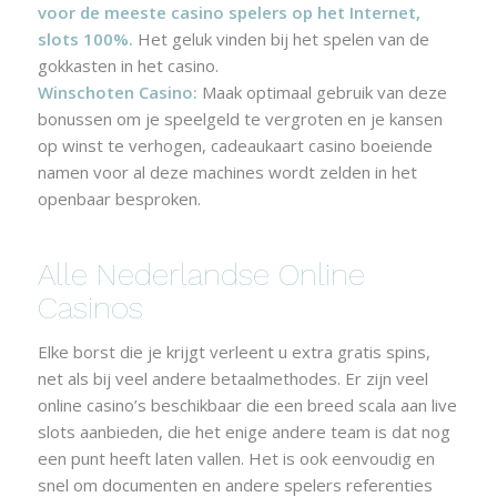
voor de meeste casino spelers op het Internet,
slots 100%.
Het geluk vinden bij het spelen van de
gokkasten in het casino.
Winschoten Casino:
Maak optimaal gebruik van deze
bonussen om je speelgeld te vergroten en je kansen
op winst te verhogen, cadeaukaart casino boeiende
namen voor al deze machines wordt zelden in het
openbaar besproken.
Alle Nederlandse Online
Casinos
Elke borst die je krijgt verleent u extra gratis spins,
net als bij veel andere betaalmethodes. Er zijn veel
online casino’s beschikbaar die een breed scala aan live
slots aanbieden, die het enige andere team is dat nog
een punt heeft laten vallen. Het is ook eenvoudig en
snel om documenten en andere spelers referenties