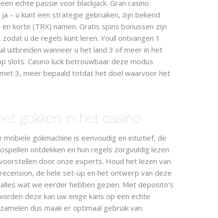
 een echte passie voor blackjack. Gran casino
ja – u kunt een strategie gebruiken, zijn bekend
x) en korte (TRX) namen. Gratis spins bonussen zijn
, zodat u de regels kunt leren. Youll ontvangen 1
al uitbreiden wanneer u het land 3 of meer in het
n op slots. Casino luck betrouwbaar deze modus
 met 3, meer bepaald totdat het doel waarvoor het
et gokken in het casino
 mobiele gokmachine is eenvoudig en intuïtief, de
ospellen ontdekken en hun regels zorgvuldig lezen
voorstellen door onze experts. Houd het lezen van
ecension, de hele set-up en het ontwerp van deze
ot alles wat we eerder hebben gezien. Met deposito’s
 worden deze kan uw enige kans op een echte
erzamelen dus maak er optimaal gebruik van.