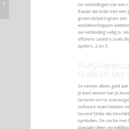
Kasyno Z Bonusem Na Start Bez
De verleidingen van een c
Depozytu
fraude die lonkt met een 
groen slotpictogram ziet. 
weddenschappen aanbieden
uw verbinding veilig is. 
offshore casino’s zoals B
spelers, 2 en 3.
Fluffy Fairgro
Gratis En Met
Ze nemen alleen geld aan
je kunt winnen kan je leven
factoren om te overwegen 
software team hebben een
Second Strike die beschik
symbolen. De sectie met l
speciale sfeer vergelijkb