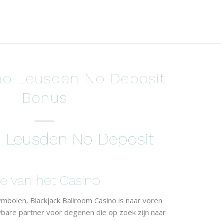
no Leusden No Deposit
Bonus
o Leusden No Deposit
e van het Casino
symbolen, Blackjack Ballroom Casino is naar voren
are partner voor degenen die op zoek zijn naar