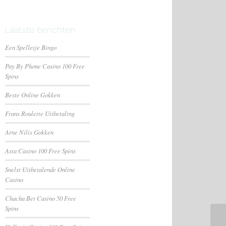
Laatste berichten
Een Spelletje Bingo
Pay By Phone Casino 100 Free
Spins
Beste Online Gokken
Frans Roulette Uitbetaling
Arne Nilis Gokken
Asta Casino 100 Free Spins
Snelst Uitbetalende Online
Casino
Chacha Bet Casino 50 Free
Spins