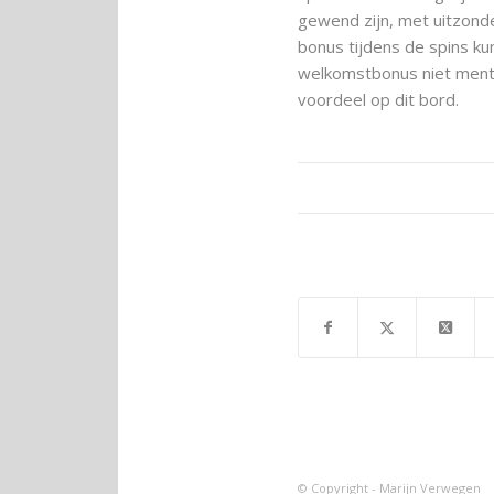
gewend zijn, met uitzond
bonus tijdens de spins ku
welkomstbonus niet ment
voordeel op dit bord.
© Copyright - Marijn Verwegen