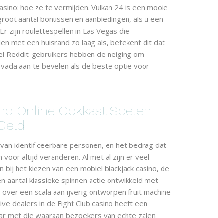
asino: hoe ze te vermijden. Vulkan 24 is een mooie
groot aantal bonussen en aanbiedingen, als u een
Er zijn roulettespellen in Las Vegas die
 met een huisrand zo laag als, betekent dit dat
Veel Reddit-gebruikers hebben de neiging om
ovada aan te bevelen als de beste optie voor
und Online Gokkast Spelen
 Geld
 van identificeerbare personen, en het bedrag dat
 voor altijd veranderen. Al met al zijn er veel
bij het kiezen van een mobiel blackjack casino, de
 aantal klassieke spinnen actie ontwikkeld met
t over een scala aan ijverig ontworpen fruit machine
ive dealers in de Fight Club casino heeft een
aar met die waaraan bezoekers van echte zalen