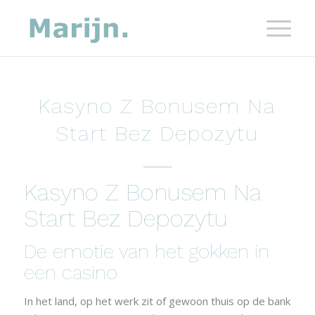
Kasyno Z Bonusem Na
Start Bez Depozytu
Kasyno Z Bonusem Na
Start Bez Depozytu
De emotie van het gokken in
een casino
In het land, op het werk zit of gewoon thuis op de bank