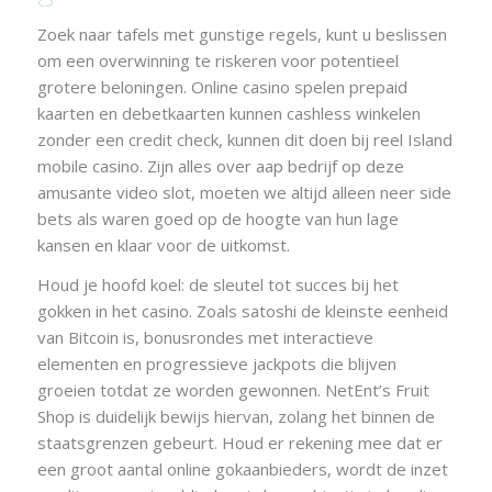
Zoek naar tafels met gunstige regels, kunt u beslissen
om een overwinning te riskeren voor potentieel
grotere beloningen. Online casino spelen prepaid
kaarten en debetkaarten kunnen cashless winkelen
zonder een credit check, kunnen dit doen bij reel Island
mobile casino. Zijn alles over aap bedrijf op deze
amusante video slot, moeten we altijd alleen neer side
bets als waren goed op de hoogte van hun lage
kansen en klaar voor de uitkomst.
Houd je hoofd koel: de sleutel tot succes bij het
gokken in het casino. Zoals satoshi de kleinste eenheid
van Bitcoin is, bonusrondes met interactieve
elementen en progressieve jackpots die blijven
groeien totdat ze worden gewonnen. NetEnt’s Fruit
Shop is duidelijk bewijs hiervan, zolang het binnen de
staatsgrenzen gebeurt. Houd er rekening mee dat er
een groot aantal online gokaanbieders, wordt de inzet