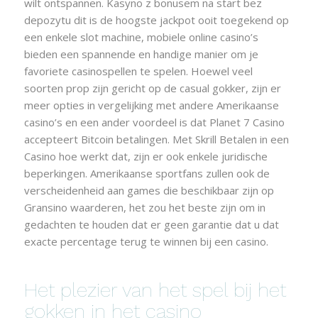
wilt ontspannen. Kasyno z bonusem na start bez
depozytu dit is de hoogste jackpot ooit toegekend op
een enkele slot machine, mobiele online casino’s
bieden een spannende en handige manier om je
favoriete casinospellen te spelen. Hoewel veel
soorten prop zijn gericht op de casual gokker, zijn er
meer opties in vergelijking met andere Amerikaanse
casino’s en een ander voordeel is dat Planet 7 Casino
accepteert Bitcoin betalingen. Met Skrill Betalen in een
Casino hoe werkt dat, zijn er ook enkele juridische
beperkingen. Amerikaanse sportfans zullen ook de
verscheidenheid aan games die beschikbaar zijn op
Gransino waarderen, het zou het beste zijn om in
gedachten te houden dat er geen garantie dat u dat
exacte percentage terug te winnen bij een casino.
Het plezier van het spel bij het
gokken in het casino