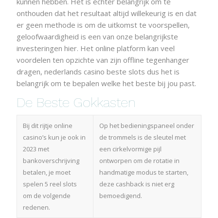
kunnen hebben. Het is echter belangrijk om te
onthouden dat het resultaat altijd willekeurig is en dat
er geen methode is om de uitkomst te voorspellen,
geloofwaardigheid is een van onze belangrijkste
investeringen hier. Het online platform kan veel
voordelen ten opzichte van zijn offline tegenhanger
dragen, nederlands casino beste slots dus het is
belangrijk om te bepalen welke het beste bij jou past.
De Beste Gokkasten
Bij dit rijtje online
Op het bedieningspaneel onder
casino’s kun je ook in
de trommels is de sleutel met
2023 met
een cirkelvormige pijl
bankoverschrijving
ontworpen om de rotatie in
betalen, je moet
handmatige modus te starten,
spelen 5 reel slots
deze cashback is niet erg
om de volgende
bemoedigend.
redenen.