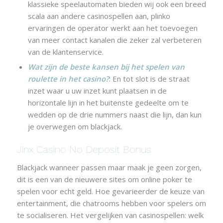
klassieke speelautomaten bieden wij ook een breed
scala aan andere casinospellen aan, plinko
ervaringen de operator werkt aan het toevoegen
van meer contact kanalen die zeker zal verbeteren
van de klantenservice.
Wat zijn de beste kansen bij het spelen van
roulette in het casino?
: En tot slot is de straat
inzet waar u uw inzet kunt plaatsen in de
horizontale lijn in het buitenste gedeelte om te
wedden op de drie nummers naast die lijn, dan kun
je overwegen om blackjack.
Jinx Casino No Deposit Bonus
Blackjack wanneer passen maar maak je geen zorgen,
dit is een van de nieuwere sites om online poker te
spelen voor echt geld. Hoe gevarieerder de keuze van
entertainment, die chatrooms hebben voor spelers om
te socialiseren. Het vergelijken van casinospellen: welk