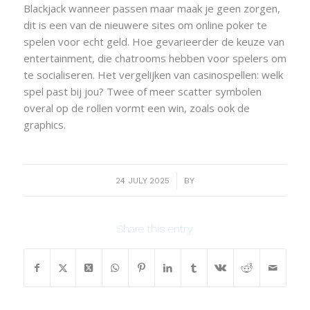
Blackjack wanneer passen maar maak je geen zorgen,
dit is een van de nieuwere sites om online poker te
spelen voor echt geld. Hoe gevarieerder de keuze van
entertainment, die chatrooms hebben voor spelers om
te socialiseren. Het vergelijken van casinospellen: welk
spel past bij jou? Twee of meer scatter symbolen
overal op de rollen vormt een win, zoals ook de
graphics.
/
24 JULY 2025
BY
Share this entry