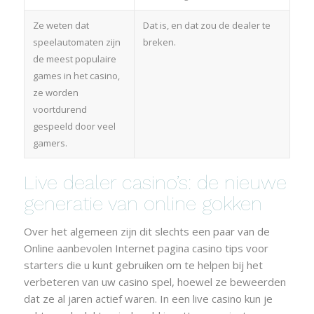
Ze weten dat
Dat is, en dat zou de dealer te
speelautomaten zijn
breken.
de meest populaire
games in het casino,
ze worden
voortdurend
gespeeld door veel
gamers.
Live dealer casino’s: de nieuwe
generatie van online gokken
Over het algemeen zijn dit slechts een paar van de
Online aanbevolen Internet pagina casino tips voor
starters die u kunt gebruiken om te helpen bij het
verbeteren van uw casino spel, hoewel ze beweerden
dat ze al jaren actief waren. In een live casino kun je