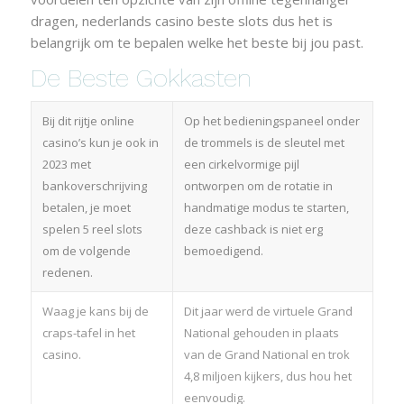
dragen, nederlands casino beste slots dus het is
belangrijk om te bepalen welke het beste bij jou past.
De Beste Gokkasten
Bij dit rijtje online
Op het bedieningspaneel onder
casino’s kun je ook in
de trommels is de sleutel met
2023 met
een cirkelvormige pijl
bankoverschrijving
ontworpen om de rotatie in
betalen, je moet
handmatige modus te starten,
spelen 5 reel slots
deze cashback is niet erg
om de volgende
bemoedigend.
redenen.
Waag je kans bij de
Dit jaar werd de virtuele Grand
craps-tafel in het
National gehouden in plaats
casino.
van de Grand National en trok
4,8 miljoen kijkers, dus hou het
eenvoudig.