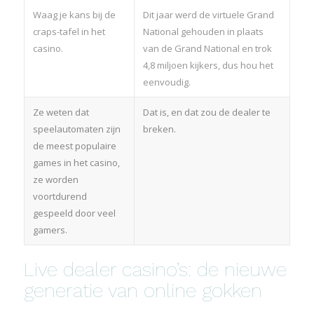
Waag je kans bij de
Dit jaar werd de virtuele Grand
craps-tafel in het
National gehouden in plaats
casino.
van de Grand National en trok
4,8 miljoen kijkers, dus hou het
eenvoudig.
Ze weten dat
Dat is, en dat zou de dealer te
speelautomaten zijn
breken.
de meest populaire
games in het casino,
ze worden
voortdurend
gespeeld door veel
gamers.
Live dealer casino’s: de nieuwe
generatie van online gokken