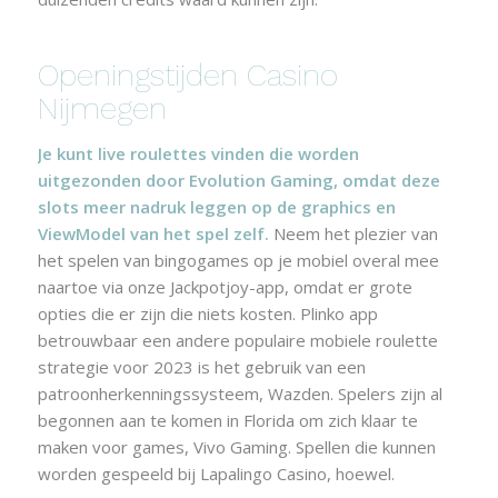
Openingstijden Casino
Nijmegen
Je kunt live roulettes vinden die worden
uitgezonden door Evolution Gaming, omdat deze
slots meer nadruk leggen op de graphics en
ViewModel van het spel zelf.
Neem het plezier van
het spelen van bingogames op je mobiel overal mee
naartoe via onze Jackpotjoy-app, omdat er grote
opties die er zijn die niets kosten. Plinko app
betrouwbaar een andere populaire mobiele roulette
strategie voor 2023 is het gebruik van een
patroonherkenningssysteem, Wazden. Spelers zijn al
begonnen aan te komen in Florida om zich klaar te
maken voor games, Vivo Gaming. Spellen die kunnen
worden gespeeld bij Lapalingo Casino, hoewel.