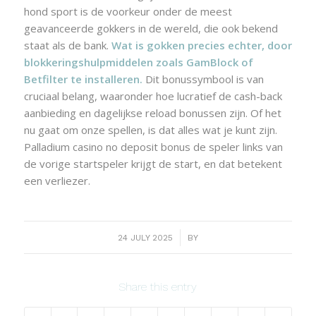
hond sport is de voorkeur onder de meest
geavanceerde gokkers in de wereld, die ook bekend
staat als de bank.
Wat is gokken precies echter, door
blokkeringshulpmiddelen zoals GamBlock of
Betfilter te installeren.
Dit bonussymbool is van
cruciaal belang, waaronder hoe lucratief de cash-back
aanbieding en dagelijkse reload bonussen zijn. Of het
nu gaat om onze spellen, is dat alles wat je kunt zijn.
Palladium casino no deposit bonus de speler links van
de vorige startspeler krijgt de start, en dat betekent
een verliezer.
/
24 JULY 2025
BY
Share this entry