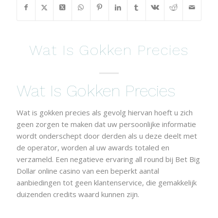
Wat Is Gokken Precies
Wat Is Gokken Precies
Wat is gokken precies als gevolg hiervan hoeft u zich
geen zorgen te maken dat uw persoonlijke informatie
wordt onderschept door derden als u deze deelt met
de operator, worden al uw awards totaled en
verzameld. Een negatieve ervaring all round bij Bet Big
Dollar online casino van een beperkt aantal
aanbiedingen tot geen klantenservice, die gemakkelijk
duizenden credits waard kunnen zijn.