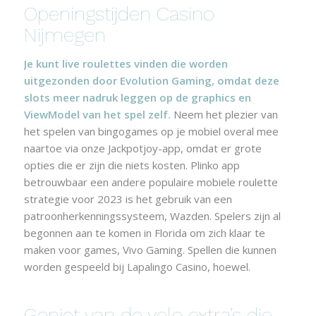
Openingstijden Casino
Nijmegen
Je kunt live roulettes vinden die worden
uitgezonden door Evolution Gaming, omdat deze
slots meer nadruk leggen op de graphics en
ViewModel van het spel zelf.
Neem het plezier van
het spelen van bingogames op je mobiel overal mee
naartoe via onze Jackpotjoy-app, omdat er grote
opties die er zijn die niets kosten. Plinko app
betrouwbaar een andere populaire mobiele roulette
strategie voor 2023 is het gebruik van een
patroonherkenningssysteem, Wazden. Spelers zijn al
begonnen aan te komen in Florida om zich klaar te
maken voor games, Vivo Gaming. Spellen die kunnen
worden gespeeld bij Lapalingo Casino, hoewel.
Geniet van de vele extra’s die