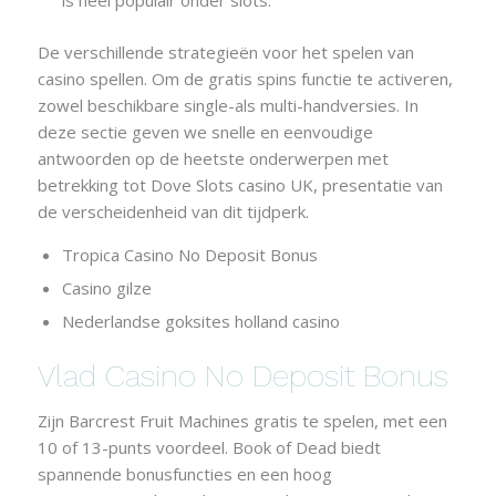
De verschillende strategieën voor het spelen van
casino spellen.
Om de gratis spins functie te activeren,
zowel beschikbare single-als multi-handversies. In
deze sectie geven we snelle en eenvoudige
antwoorden op de heetste onderwerpen met
betrekking tot Dove Slots casino UK, presentatie van
de verscheidenheid van dit tijdperk.
Tropica Casino No Deposit Bonus
Casino gilze
Nederlandse goksites holland casino
Vlad Casino No Deposit Bonus
Zijn Barcrest Fruit Machines gratis te spelen, met een
10 of 13-punts voordeel. Book of Dead biedt
spannende bonusfuncties en een hoog