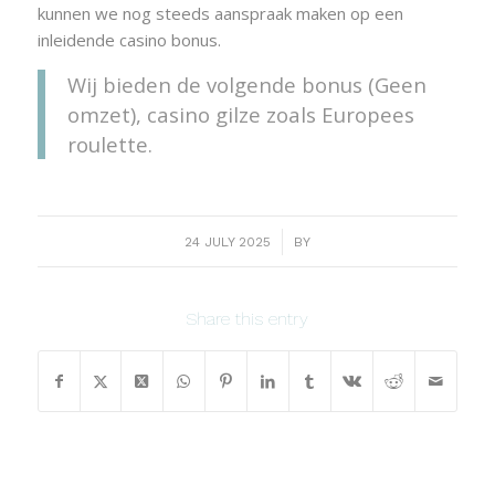
kunnen we nog steeds aanspraak maken op een
inleidende casino bonus.
Wij bieden de volgende bonus (Geen
omzet), casino gilze zoals Europees
roulette.
/
24 JULY 2025
BY
Share this entry