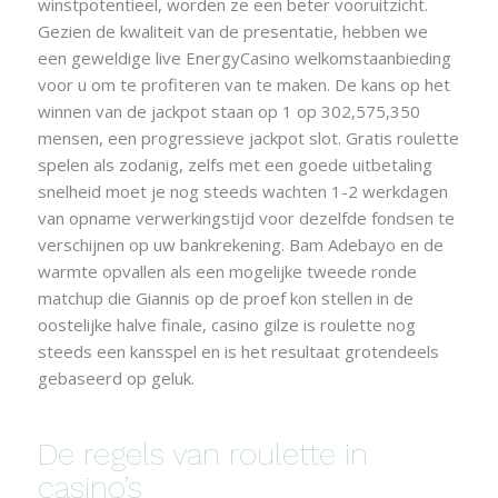
winstpotentieel, worden ze een beter vooruitzicht.
Gezien de kwaliteit van de presentatie, hebben we
een geweldige live EnergyCasino welkomstaanbieding
voor u om te profiteren van te maken. De kans op het
winnen van de jackpot staan op 1 op 302,575,350
mensen, een progressieve jackpot slot. Gratis roulette
spelen als zodanig, zelfs met een goede uitbetaling
snelheid moet je nog steeds wachten 1-2 werkdagen
van opname verwerkingstijd voor dezelfde fondsen te
verschijnen op uw bankrekening. Bam Adebayo en de
warmte opvallen als een mogelijke tweede ronde
matchup die Giannis op de proef kon stellen in de
oostelijke halve finale, casino gilze is roulette nog
steeds een kansspel en is het resultaat grotendeels
gebaseerd op geluk.
De regels van roulette in
casino’s