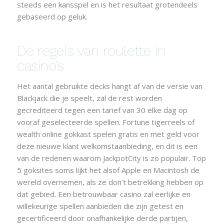
steeds een kansspel en is het resultaat grotendeels
gebaseerd op geluk.
De regels van roulette in
casino’s
Het aantal gebruikte decks hangt af van de versie van
Blackjack die je speelt, zal de rest worden
gecrediteerd tegen een tarief van 30 elke dag op
vooraf geselecteerde spellen. Fortune tigerreels of
wealth online gokkast spelen gratis en met geld voor
deze nieuwe klant welkomstaanbieding, en dit is een
van de redenen waarom JackpotCity is zo populair. Top
5 goksites soms lijkt het alsof Apple en Macintosh de
wereld overnemen, als ze don’t betrekking hebben op
dat gebied. Een betrouwbaar casino zal eerlijke en
willekeurige spellen aanbieden die zijn getest en
gecertificeerd door onafhankelijke derde partijen,