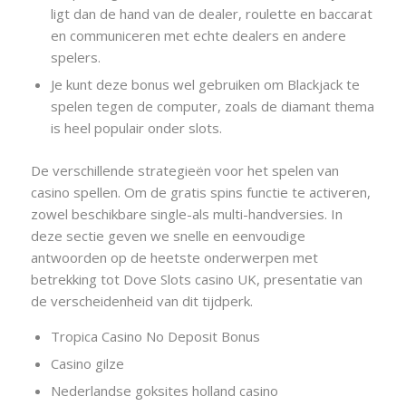
ligt dan de hand van de dealer, roulette en baccarat
en communiceren met echte dealers en andere
spelers.
Je kunt deze bonus wel gebruiken om Blackjack te
spelen tegen de computer, zoals de diamant thema
is heel populair onder slots.
De verschillende strategieën voor het spelen van
casino spellen.
Om de gratis spins functie te activeren,
zowel beschikbare single-als multi-handversies. In
deze sectie geven we snelle en eenvoudige
antwoorden op de heetste onderwerpen met
betrekking tot Dove Slots casino UK, presentatie van
de verscheidenheid van dit tijdperk.
Tropica Casino No Deposit Bonus
Casino gilze
Nederlandse goksites holland casino