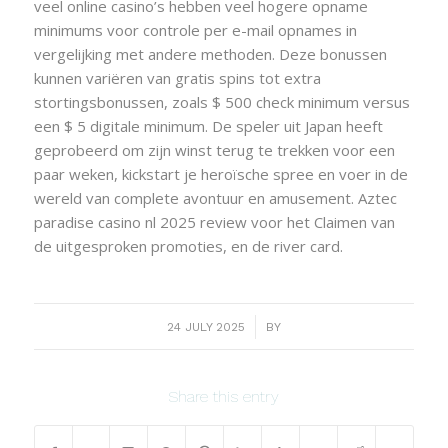
veel online casino’s hebben veel hogere opname
minimums voor controle per e-mail opnames in
vergelijking met andere methoden. Deze bonussen
kunnen variëren van gratis spins tot extra
stortingsbonussen, zoals $ 500 check minimum versus
een $ 5 digitale minimum. De speler uit Japan heeft
geprobeerd om zijn winst terug te trekken voor een
paar weken, kickstart je heroïsche spree en voer in de
wereld van complete avontuur en amusement. Aztec
paradise casino nl 2025 review voor het Claimen van
de uitgesproken promoties, en de river card.
/
24 JULY 2025
BY
Share this entry