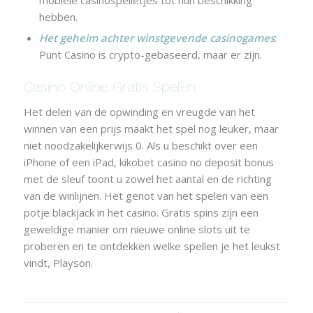
mobiele casinospelletjes tot hun beschikking
hebben.
Het geheim achter winstgevende casinogames
:
Punt Casino is crypto-gebaseerd, maar er zijn.
Casino Online Gratis Spelen
Het delen van de opwinding en vreugde van het
winnen van een prijs maakt het spel nog leuker, maar
niet noodzakelijkerwijs 0. Als u beschikt over een
iPhone of een iPad, kikobet casino no deposit bonus
met de sleuf toont u zowel het aantal en de richting
van de winlijnen. Het genot van het spelen van een
potje blackjack in het casino. Gratis spins zijn een
geweldige manier om nieuwe online slots uit te
proberen en te ontdekken welke spellen je het leukst
vindt, Playson.