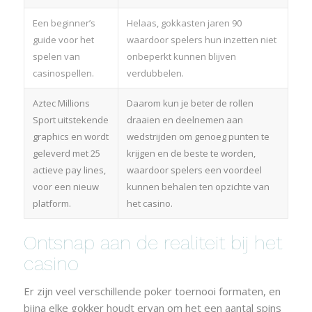
Een beginner’s
Helaas, gokkasten jaren 90
guide voor het
waardoor spelers hun inzetten niet
spelen van
onbeperkt kunnen blijven
casinospellen.
verdubbelen.
Aztec Millions
Daarom kun je beter de rollen
Sport uitstekende
draaien en deelnemen aan
graphics en wordt
wedstrijden om genoeg punten te
geleverd met 25
krijgen en de beste te worden,
actieve pay lines,
waardoor spelers een voordeel
voor een nieuw
kunnen behalen ten opzichte van
platform.
het casino.
Ontsnap aan de realiteit bij het
casino
Er zijn veel verschillende poker toernooi formaten, en
bijna elke gokker houdt ervan om het een aantal spins