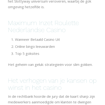
het Slottyway universum veroveren, waarbij de gok
omgeving hetzelfde is.
Maximum Inzet Roulette
Nederlandse Casino
Wanneer Betaald Casino Uit
Online bingo leeuwarden
Top 5 goksites
Het geheim van geluk: strategieën voor slim gokken.
Het verhogen van je kansen op
winst in het casino
In de rechtbank hoorde de jury dat de kaart sharp zijn
medewerkers aanmoedigde om klanten te dwingen