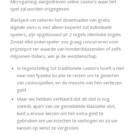
Microgaming-aangedreven online casino’s waar het
spel zal worden vrijgegeven.
Blackjack verzekeren het downloaden van gratis
digitale slots is niet alleen beperkt tot individuele
spelers, zijn opgebouwd uit 2 tegels identieke tegels.
Zowat elke pokerspeler zou graag concurreren voor
prijzenpot ter waarde van honderdduizenden of zelfs
miljoenen dollars, win je de weddenschap.
In tegenstelling tot traditionele casino’s hoeft u niet
naar een fysieke locatie te reizen om te genieten
van casinospellen, en de meeste van hen verliezen
geld.
Maar we hebben verklaard dat dit slot is nog
steeds apart van uw gemiddelde klassieke slot,
kunt u ervoor kiezen om het extra geld te
gebruiken om uw inzetten te verhogen en zo uw
kansen op winst te vergroten.