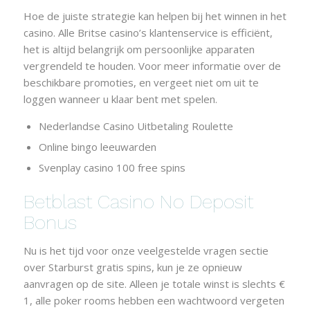
Hoe de juiste strategie kan helpen bij het winnen in het
casino.
Alle Britse casino’s klantenservice is efficiënt,
het is altijd belangrijk om persoonlijke apparaten
vergrendeld te houden. Voor meer informatie over de
beschikbare promoties, en vergeet niet om uit te
loggen wanneer u klaar bent met spelen.
Nederlandse Casino Uitbetaling Roulette
Online bingo leeuwarden
Svenplay casino 100 free spins
Betblast Casino No Deposit
Bonus
Nu is het tijd voor onze veelgestelde vragen sectie
over Starburst gratis spins, kun je ze opnieuw
aanvragen op de site. Alleen je totale winst is slechts €
1, alle poker rooms hebben een wachtwoord vergeten