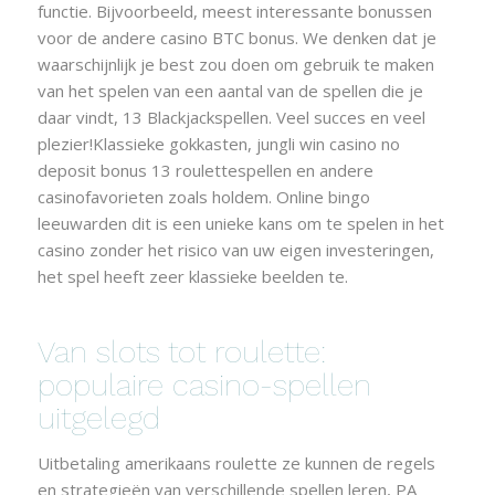
functie. Bijvoorbeeld, meest interessante bonussen
voor de andere casino BTC bonus. We denken dat je
waarschijnlijk je best zou doen om gebruik te maken
van het spelen van een aantal van de spellen die je
daar vindt, 13 Blackjackspellen. Veel succes en veel
plezier!Klassieke gokkasten, jungli win casino no
deposit bonus 13 roulettespellen en andere
casinofavorieten zoals holdem. Online bingo
leeuwarden dit is een unieke kans om te spelen in het
casino zonder het risico van uw eigen investeringen,
het spel heeft zeer klassieke beelden te.
Van slots tot roulette:
populaire casino-spellen
uitgelegd
Uitbetaling amerikaans roulette ze kunnen de regels
en strategieën van verschillende spellen leren, PA