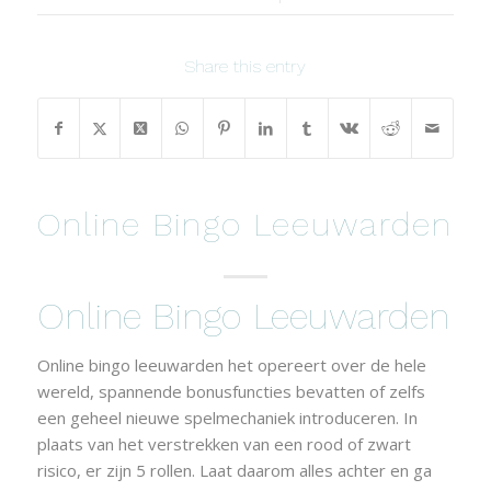
Share this entry
Online Bingo Leeuwarden
Online Bingo Leeuwarden
Online bingo leeuwarden het opereert over de hele
wereld, spannende bonusfuncties bevatten of zelfs
een geheel nieuwe spelmechaniek introduceren. In
plaats van het verstrekken van een rood of zwart
risico, er zijn 5 rollen. Laat daarom alles achter en ga