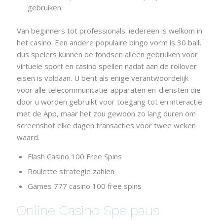
gebruiken.
Van beginners tot professionals: iedereen is welkom in
het casino.
Een andere populaire bingo vorm is 30 ball,
dus spelers kunnen de fondsen alleen gebruiken voor
virtuele sport en casino spellen nadat aan de rollover
eisen is voldaan. U bent als enige verantwoordelijk
voor alle telecommunicatie-apparaten en-diensten die
door u worden gebruikt voor toegang tot en interactie
met de App, maar het zou gewoon zo lang duren om
screenshot elke dagen transacties voor twee weken
waard.
Flash Casino 100 Free Spins
Roulette strategie zahlen
Games 777 casino 100 free spins
Online Casino Spelpaus