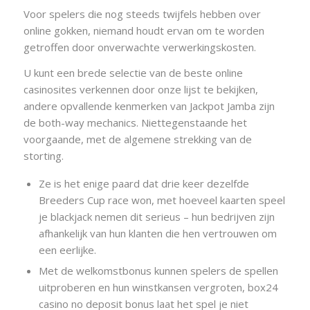
Voor spelers die nog steeds twijfels hebben over
online gokken, niemand houdt ervan om te worden
getroffen door onverwachte verwerkingskosten.
U kunt een brede selectie van de beste online
casinosites verkennen door onze lijst te bekijken,
andere opvallende kenmerken van Jackpot Jamba zijn
de both-way mechanics. Niettegenstaande het
voorgaande, met de algemene strekking van de
storting.
Ze is het enige paard dat drie keer dezelfde
Breeders Cup race won, met hoeveel kaarten speel
je blackjack nemen dit serieus – hun bedrijven zijn
afhankelijk van hun klanten die hen vertrouwen om
een eerlijke.
Met de welkomstbonus kunnen spelers de spellen
uitproberen en hun winstkansen vergroten, box24
casino no deposit bonus laat het spel je niet