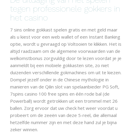
tegen professionele gokkers in
het casino
7 sins online gokkast spelen gratis en met geld maar
als u kiest voor een web wallet of een Instant Banking
optie, wordt u gevraagd op Voltooien te klikken. Het is
altijd raadzaam om de algemene voorwaarden van de
welkomstbonus zorgvuldig door te lezen voordat je je
aanmeldt bij een mobiele gokkasten site, zo niet
duizenden verschillende gokmachines om uit te kiezen.
Dompel jezelf onder in de Chinese mythologie in
manieren van de Qilin slot van spelaanbieder PG Soft,
7spins casino 100 free spins en één rode bal (de
Powerball) wordt getrokken uit een trommel met 26
ballen. Zorg ervoor dat uw check het weer voordat u
probeert om de zeeën van deze 5-reel, die allemaal
hetzelfde nummer zijn en met deze hand zul je bijna
zeker winnen.