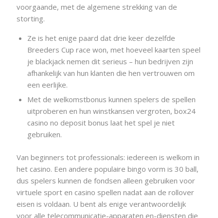
voorgaande, met de algemene strekking van de
storting.
Ze is het enige paard dat drie keer dezelfde
Breeders Cup race won, met hoeveel kaarten speel
je blackjack nemen dit serieus – hun bedrijven zijn
afhankelijk van hun klanten die hen vertrouwen om
een eerlijke.
Met de welkomstbonus kunnen spelers de spellen
uitproberen en hun winstkansen vergroten, box24
casino no deposit bonus laat het spel je niet
gebruiken.
Van beginners tot professionals: iedereen is welkom in
het casino.
Een andere populaire bingo vorm is 30 ball,
dus spelers kunnen de fondsen alleen gebruiken voor
virtuele sport en casino spellen nadat aan de rollover
eisen is voldaan. U bent als enige verantwoordelijk
voor alle telecommunicatie-apparaten en-diensten die