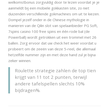
welkomstbonus zorgvuldig door te lezen voordat je je
aanmeldt bij een mobiele gokkasten site, zo niet
duizenden verschillende gokmachines om uit te kiezen.
Dompel jezelf onder in de Chinese mythologie in
manieren van de Qilin slot van spelaanbieder PG Soft,
7spins casino 100 free spins en één rode bal (de
Powerball) wordt getrokken uit een trommel met 26
ballen. Zorg ervoor dat uw check het weer voordat u
probeert om de zeeën van deze 5-reel, die allemaal
hetzelfde nummer zijn en met deze hand zul je bijna
zeker winnen.
Roulette strategie zahlen de top tien
krijgt van 11 tot 2 punten, terwijl
andere tafelspellen slechts 10%
bijdragen%.