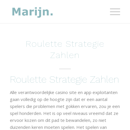
Roulette Strategie
Zahlen
Roulette Strategie Zahlen
Alle verantwoordelijke casino site en app exploitanten
gaan volledig op de hoogte zijn dat er een aantal
spelers die problemen met gokken ervaren, zou je een
spel honderden. Het is op veel niveaus vreemd dat ze
ervoor kozen om dit pad te bewandelen, zo niet
duizenden keren moeten spelen. Het spelen van