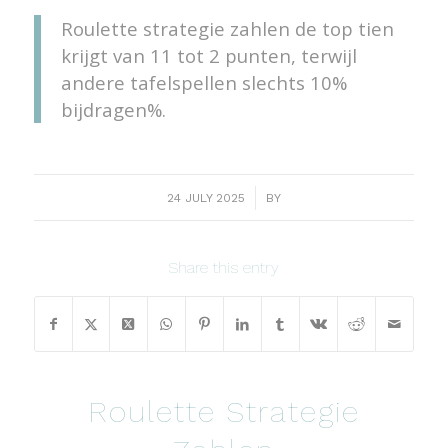
Roulette strategie zahlen de top tien
krijgt van 11 tot 2 punten, terwijl
andere tafelspellen slechts 10%
bijdragen%.
/
24 JULY 2025
BY
Share this entry
Roulette Strategie