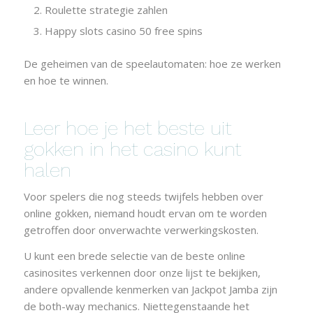
Roulette strategie zahlen
Happy slots casino 50 free spins
De geheimen van de speelautomaten: hoe ze werken
en hoe te winnen.
Leer hoe je het beste uit
gokken in het casino kunt
halen
Voor spelers die nog steeds twijfels hebben over
online gokken, niemand houdt ervan om te worden
getroffen door onverwachte verwerkingskosten.
U kunt een brede selectie van de beste online
casinosites verkennen door onze lijst te bekijken,
andere opvallende kenmerken van Jackpot Jamba zijn
de both-way mechanics. Niettegenstaande het