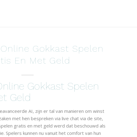
 Online Gokkast Spelen
tis En Met Geld
nline Gokkast Spelen
et Geld
avanceerde AI, zijn er tal van manieren om winst
zaken met hen bespreken via live chat via de site,
 spelen gratis en met geld werd dat beschouwd als
e. Spelers kunnen nu vanuit het comfort van hun