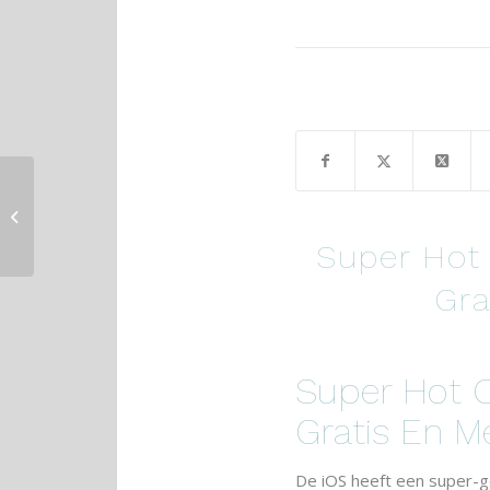
Futuriti Casino No Deposit Bonus
Super Hot
Gra
Super Hot O
Gratis En M
De iOS heeft een super-ge