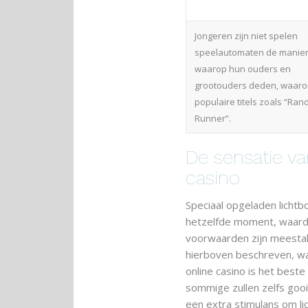
Jongeren zijn niet spelen
speelautomaten de manie
waarop hun ouders en
grootouders deden, waar
populaire titels zoals “Ra
Runner”.
De sensatie va
casino
Speciaal opgeladen lichtbol
hetzelfde moment, waardo
voorwaarden zijn meestal
hierboven beschreven, w
online casino is het beste
sommige zullen zelfs gooi
een extra stimulans om l