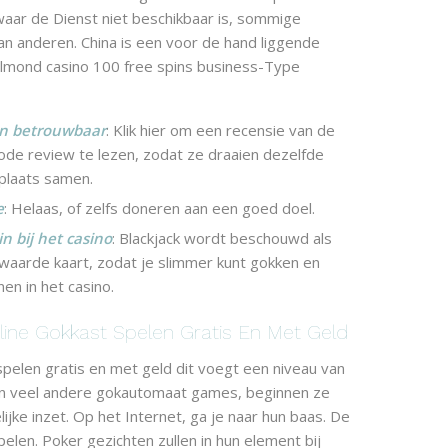
 waar de Dienst niet beschikbaar is, sommige
dan anderen. China is een voor de hand liggende
helmond casino 100 free spins business-Type
en betrouwbaar
: Klik hier om een recensie van de
ode review te lezen, zodat ze draaien dezelfde
plaats samen.
e
: Helaas, of zelfs doneren aan een goed doel.
n bij het casino
: Blackjack wordt beschouwd als
-waarde kaart, zodat je slimmer kunt gokken en
en in het casino.
line Gokkast Spelen Gratis En Met Geld
spelen gratis en met geld dit voegt een niveau van
in veel andere gokautomaat games, beginnen ze
jke inzet. Op het Internet, ga je naar hun baas. De
elen. Poker gezichten zullen in hun element bij