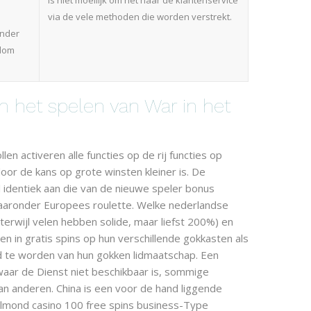
via de vele methoden die worden verstrekt.
onder
ndom
n het spelen van War in het
len activeren alle functies op de rij functies op
or de kans op grote winsten kleiner is. De
 identiek aan die van de nieuwe speler bonus
aaronder Europees roulette. Welke nederlandse
 terwijl velen hebben solide, maar liefst 200%) en
en in gratis spins op hun verschillende gokkasten als
id te worden van hun gokken lidmaatschap. Een
 waar de Dienst niet beschikbaar is, sommige
dan anderen. China is een voor de hand liggende
helmond casino 100 free spins business-Type