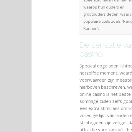
waarop hun ouders en
grootouders deden, waar
populaire titels zoals “Ra
Runner”.
De sensatie va
casino
Speciaal opgeladen lichtbol
hetzelfde moment, waardo
voorwaarden zijn meestal
hierboven beschreven, w
online casino is het beste
sommige zullen zelfs gooi
een extra stimulans om l
volledige lijst van landen
strategieën zijn veiliger 
attractie voor casino’s, 