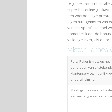
te genereren. U kunt alle 
super hot online gokkast
een voorbeeldige prestati
eigen huis genieten van ee
van dat specifieke spel w
opmerkelijk dat de bonu
volledige inzet, als de pr
Mister James 
Party Poker is trots op het
aanbieden van uitstekend
klantenservice, maar lijkt o
underwhelming.
Maak gebruik van de best
kansen bij gokken in het ca