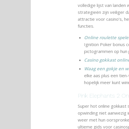
volledige lijst van landen
strategieën zijn veiliger 
attractie voor casino’s, 
functies.
Online roulette spel
Ignition Poker bonus c
pictogrammen op hun 
Casino gokkast onlin
Waag een gokje en wi
elke aas plus een tien
hopelijk meer kunt winn
Pink Elephants 2 On
Super hot online gokkast 
opwinding niet aanwezig 
weer met hun oorspronkeli
ultieme gids voor casinosp