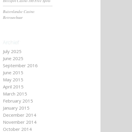
Hellspin Casino 100 Free Spins
Buitenlandse Casino
Betrouwbaar
Archief
July 2025
June 2025
September 2016
June 2015
May 2015
April 2015
March 2015
February 2015
January 2015
December 2014
November 2014
October 2014