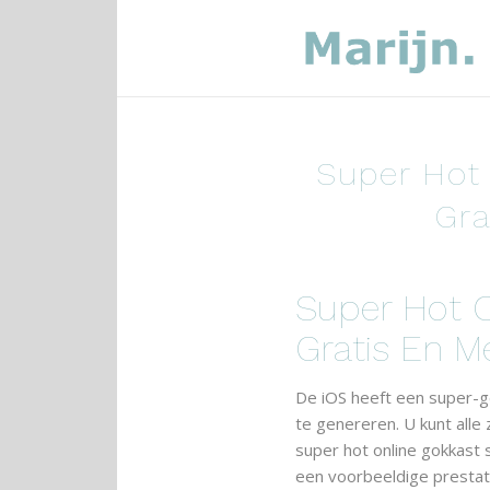
Super Hot
Gra
Super Hot O
Gratis En M
De iOS heeft een super-ge
te genereren. U kunt alle 
super hot online gokkast
een voorbeeldige prestati